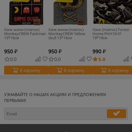
Хэнк мини (платок)
Хэнк мини (платок)
Хэнк (платок) Forest-
MonkeyCREW Packman
MonkeyCREW Yellow
Home FHH19-01
13*16см
skull 13*16см
19*19см
950
₽
950
₽
990
₽
0.0
0.0
5.0
В корзину
В корзину
В корзину
УЗНАВАЙТЕ О НАШИХ АКЦИЯХ И ПРЕДЛОЖЕНИЯХ
ПЕРВЫМИ!