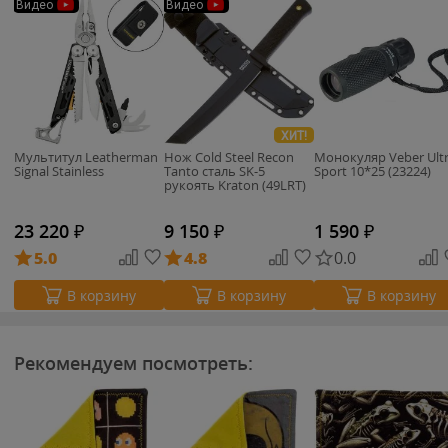
Видео
Видео
ХИТ!
Мультитул Leatherman
Нож Cold Steel Recon
Монокуляр Veber Ult
Signal Stainless
Tanto сталь SK-5
Sport 10*25 (23224)
рукоять Kraton (49LRT)
23 220
₽
9 150
₽
1 590
₽
5.0
4.8
0.0
В корзину
В корзину
В корзину
Рекомендуем посмотреть: