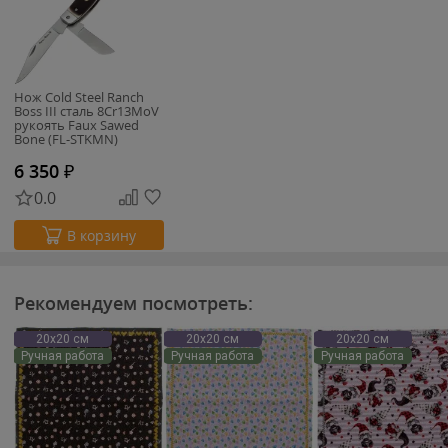
Нож Cold Steel Ranch
Boss III сталь 8Cr13MoV
рукоять Faux Sawed
Bone (FL-STKMN)
6 350
₽
0.0
В корзину
Рекомендуем посмотреть:
20х20 см
20х20 см
20х20 см
Ручная работа
Ручная работа
Ручная работа