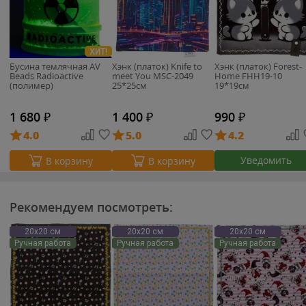
ХИТ!
Бусина темлячная AV
Хэнк (платок) Knife to
Хэнк (платок) Forest-
Beads Radioactive
meet You MSC-2049
Home FHH19-10
(полимер)
25*25см
19*19см
1 680
₽
1 400
₽
990
₽
4.0
5.0
4.2
Уведомить
В корзину
В корзину
Рекомендуем посмотреть:
20х20 см
20х20 см
20х20 см
Ручная работа
Ручная работа
Ручная работа