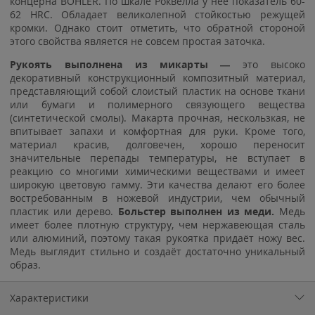
концерна BOHLER. По шкале Роквелла у нее показатель 60-
62 HRC. Обладает великолепной стойкостью режущей
кромки. Однако стоит отметить, что обратной стороной
этого свойства является не совсем простая заточка.
Рукоять выполнена из микарты —
это высоко
декоративный конструкционный композитный материал,
представляющий собой слоистый пластик на основе ткани
или бумаги и полимерного связующего вещества
(синтетической смолы). Макарта прочная, нескользкая, не
впитывает запахи и комфортная для руки. Кроме того,
материал красив, долговечен, хорошо переносит
значительные перепады температуры, не вступает в
реакцию со многими химическими веществами и имеет
широкую цветовую гамму. Эти качества делают его более
востребованным в ножевой индустрии, чем обычный
пластик или дерево.
Больстер выполнен из меди.
Медь
имеет более плотную структуру, чем нержавеющая сталь
или алюминий, поэтому такая рукоятка придаёт ножу вес.
Медь выглядит стильно и создаёт достаточно уникальный
образ.
Характеристики