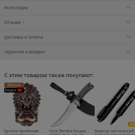
Аксессуары
Отзывы
1
Доставка и оплата
Гарантия и возврат
С этим товаром также покупают:
Бронза
Видео
ХИ
Бусина темлячная
Нож Dendra Модзю
Маркер тактический