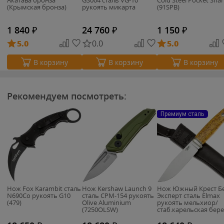
Акатава бронза
GS004 сталь VG-10
Cold Steel Pocket Shar
(Крымская бронза)
рукоять микарта
(91SPB)
1 840
₽
24 760
₽
1 150
₽
5.0
0.0
5.0
В корзину
В корзину
В корзину
Рекомендуем посмотреть:
Премиум сталь
Нож Fox Karambit сталь
Нож Kershaw Launch 9
Нож Южный Крест Б
N690Co рукоять G10
сталь CPM-154 рукоять
Эксперт сталь Elmax
(479)
Olive Aluminium
рукоять мельхиор/
(7250OLSW)
стаб.карельская бере
(167.5303)