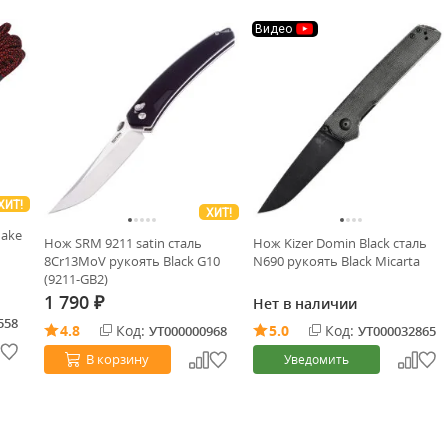
Видео
ХИТ!
ХИТ!
nake
Нож SRM 9211 satin сталь
Нож Kizer Domin Black сталь
8Cr13MoV рукоять Black G10
N690 рукоять Black Micarta
(9211-GB2)
1 790
Нет в наличии
₽
558
4.8
Код:
5.0
Код:
УТ000000968
УТ000032865
В корзину
Уведомить