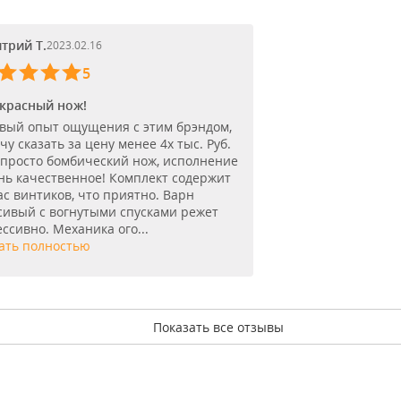
трий Т.
2023.02.16
5
красный нож!
вый опыт ощущения с этим брэндом,
чу сказать за цену менее 4х тыс. Руб.
 просто бомбический нож, исполнение
нь качественное! Комплект содержит
ас винтиков, что приятно. Варн
сивый с вогнутыми спусками режет
ессивно. Механика ого...
ать полностью
Показать все отзывы