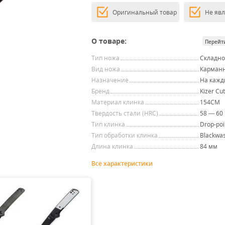
Оригинальный товар
Не яв
О товаре:
Перейт
Тип ножа
Складн
Вид ножа
Карман
Назначение
На кажд
Бренд
Kizer Cut
Материал клинка
154CM
Твердость стали (HRC)
58 — 60
Тип клинка
Drop-poi
Тип обработки клинка
Blackwa
Длина клинка
84 мм
Все характеристики