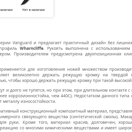
 наличии
Нет в наличии
 серии Vanguard и предлагает практичный дизайн без лишни
профиль
Wharncliffe
. Рукоять выполнена с использованием
ером. Производителем предусмотрена двухпозиционная клип
применяется для изготовления ножей множеством производи
оляет великолепно держать режущую кромку на твердой п
стью, чтобы хорошо держать режущую кромку при такой высокой
ут и долго не тупятся, но при этом, при длительном контакте с
ее коррозионностойка, чем 440С). Недостатком данного типа 
т металлу износостойкости.
оративный конструкционный композитный материал, представ
лимерного связующего вещества (синтетической смолы). Мака
для руки. Кроме того, материал красив, долговечен, хоро
в реакцию со многими химическими веществами и имеет широ