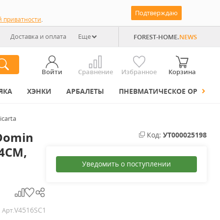
Подтверждаю
й приватности
.
Доставка и оплата
Еще
FOREST-HOME.
NEWS
Войти
Сравнение
Избранное
Корзина
ЯКА
ХЭНКИ
АРБАЛЕТЫ
ПНЕВМАТИЧЕСКОЕ ОРУЖИЕ
carta
Domin
Код:
УТ000025198
54CM,
Уведомить о поступлении
V4516SC1
Арт.