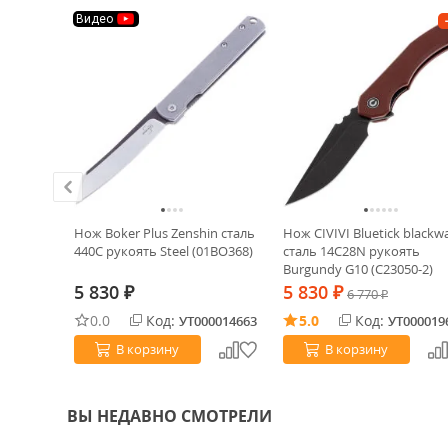
Видео
ХИТ!
r
Нож Boker Plus Zenshin сталь
Нож CIVIVI Bluetick blackw
13MoV
440C рукоять Steel (01BO368)
сталь 14C28N рукоять
23)
Burgundy G10 (C23050-2)
5 830
5 830
₽
₽
6 770
₽
0.0
Код:
5.0
Код:
0022355
УТ000014663
УТ000019
В корзину
В корзину
ВЫ НЕДАВНО СМОТРЕЛИ