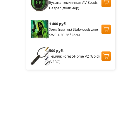
Бусина темлячная AV Beads
Casper (полимер)
1 400 руб.
Хэнк (платок) Stabwoodstone
SWSH-20 26*26см ...
500 руб.
Темляк Forest-Home V2 (Gold)
(V2BO)