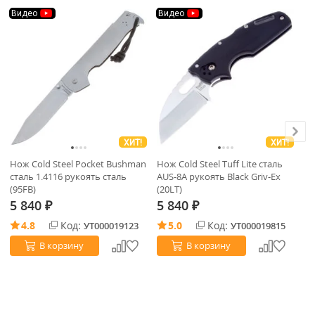
Видео
Видео
В
ХИТ!
ХИТ!
Нож Cold Steel Pocket Bushman
Нож Cold Steel Tuff Lite сталь
Но
сталь 1.4116 рукоять сталь
AUS-8A рукоять Black Griv-Ex
AU
(95FB)
(20LT)
(2
5 840
5 840
5
₽
₽
4.8
Код:
5.0
Код:
УТ000019123
УТ000019815
В корзину
В корзину