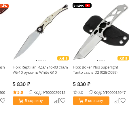
Видео
-14%
ХИТ!
ХИТ!
ash
Нож Reptilian Идальго-03 сталь
Нож Boker Plus Superlight
VG-10 рукоять White G10
Tanto сталь D2 (02BO099)
5 830
5 830
₽
₽
5.0
Код:
0.0
Код:
600
УТ000029915
УТ000015947
В корзину
В корзину