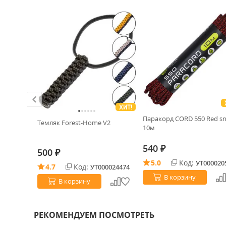
ХИТ!
Паракорд CORD 550 Red s
аль 154CM
Темляк Forest-Home V2
10м
G10
540
₽
500
₽
5.0
Код:
УТ000020
4.7
Код:
0020557
УТ000024474
В корзину
В корзину
РЕКОМЕНДУЕМ ПОСМОТРЕТЬ