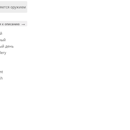
ляется оружием
→
и к описанию
ой
ный
ый день
lery
nt
sh