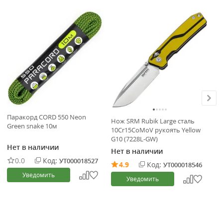
В
Паракорд CORD 550 Neon
Нож SRM Rubik Large сталь
Но
Green snake 10м
10Cr15CoMoV рукоять Yellow
15
G10 (7228L-GW)
Нет в наличии
5
Нет в наличии
0.0
Код:
УТ000018527
4.9
Код:
УТ000018546
Уведомить
Уведомить