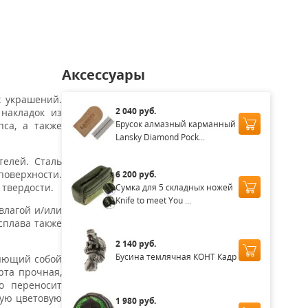
Аксессуары
х украшений.
2 040 руб.
 накладок из
Брусок алмазный карманный
са, а также
Lansky Diamond Pock...
телей. Сталь
оверхности.
6 200 руб.
 твердости.
Сумка для 5 складных ножей
Knife to meet You ...
 влагой и/или
сплава также
2 140 руб.
Бусина темлячная КОНТ Кадр
ляющий собой
рта прочная,
шо переносит
кую цветовую
1 980 руб.