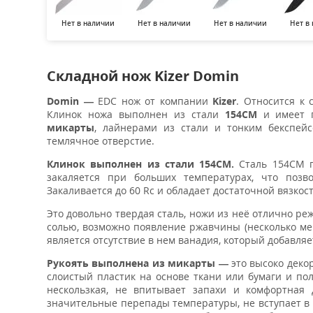
Нет в наличии
Нет в наличии
Нет в наличии
Нет в
Складной нож Kizer Domin
Domin —
EDC нож от компании
Kizer
. Относится к
Клинок ножа выполнен из стали
154CM
и имеет 
микарты
, лайнерами из стали и тонким бекспейс
темлячное отверстие.
Клинок выполнен из стали 154СМ.
Сталь 154CM 
закаляется при больших температурах, что позв
Закаливается до 60 Rc и обладает достаточной вязко
Это довольно твердая сталь, ножи из неё отлично реж
солью, возможно появление ржавчины (несколько мен
является отсутствие в нем ванадия, который добавляе
Рукоять выполнена из микарты —
это высоко дек
слоистый пластик на основе ткани или бумаги и по
нескользкая, не впитывает запахи и комфортная 
значительные перепады температуры, не вступает 