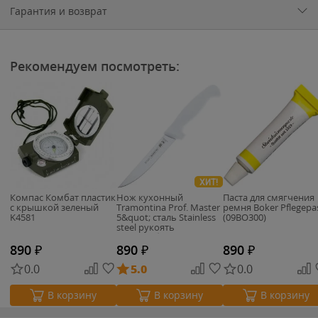
Гарантия и возврат
Рекомендуем посмотреть:
ХИТ!
Компас Комбат пластик
Нож кухонный
Паста для смягчения
с крышкой зеленый
Tramontina Prof. Master
ремня Boker Pflegepa
K4581
5&quot; сталь Stainless
(09BO300)
steel рукоять
поликарбонат
(24605/085)
890
₽
890
₽
890
₽
0.0
5.0
0.0
В корзину
В корзину
В корзину