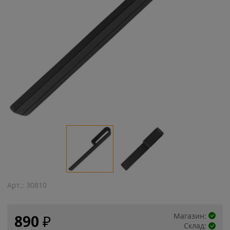
Арт.:
30810
Магазин:
890
₽
Склад: