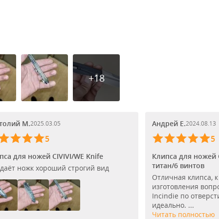
+18
толий М.
Андрей Е.
2025.03.05
2024.08.13
5
5
пса для ножей CIVIVI/WE Knife
Клипса для ножей C
титан/6 винтов
даёт ножк хороший строгий вид
Отличная клипса, к
изготовления вопро
Incindie по отверс
идеально. ...
Читать полностью