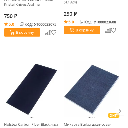
(4.1824)
(4
Kristal Knives Arahna
250
2
₽
750
₽
5.0
Код:
УТ000023608
5.0
Код:
УТ000023075
В корзину
В корзину
ХИТ!
Holstex Carbon Fiber Black лист
Микарта Burlax джинсовая
Ми