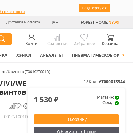
Подтверждаю
й приватности
.
Доставка и оплата
Еще
FOREST-HOME.
NEWS
Войти
Сравнение
Избранное
Корзина
ЯКА
ХЭНКИ
АРБАЛЕТЫ
ПНЕВМАТИЧЕСКОЕ ОРУЖИЕ
итан/6 винтов (T001C/T001D)
VIVI/WE
Код:
УТ000013344
 винтов
1 530
Магазин:
₽
Склад:
T001C/T001D
т.
В корзину
Оформить в 1 клик