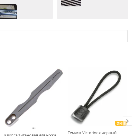
ХИТ!
Темляк Victorinox черный
Те
Клипса титановая для ножа