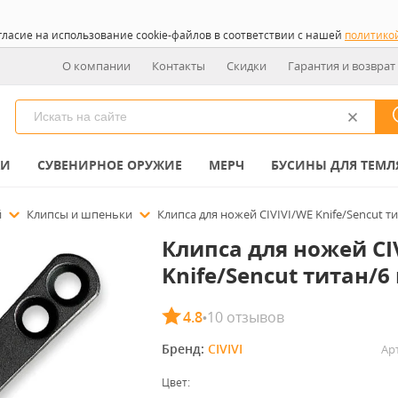
гласие на использование cookie-файлов в соответствии с нашей
политико
О компании
Контакты
Скидки
Гарантия и возврат
КИ
СУВЕНИРНОЕ ОРУЖИЕ
МЕРЧ
БУСИНЫ ДЛЯ ТЕМЛ
й
Клипсы и шпеньки
Клипса для ножей CIVIVI/WE Knife/Sencut т
Клипса для ножей CI
Knife/Sencut титан/6
4.8
10 отзывов
•
Бренд: 
CIVIVI
Ар
Цвет: