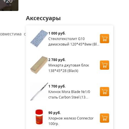
+20
Аксессуары
1 000 руб.
совместима с
Стеклотекстолит G10
дамасковый 120*45*8мм (Bl...
2 780 руб.
Микарта джутовая блок
138*45*28 (Black)
1 700 руб.
Клинок Mora Blade №1/0
сталь Carbon Steel (13...
90 руб.
Хлорное железо Connector
100гр.