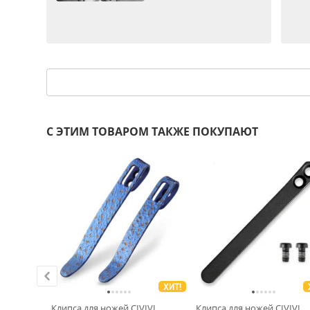
С ЭТИМ ТОВАРОМ ТАКЖЕ ПОКУПАЮТ
ХИТ!
таль AR-
Клипса для ножей CIVIVI
Клипса для ножей CIVIVI