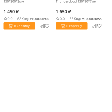
150*300*2мм
Thundercloud 130*90*7мм
фл
13
1 450
1 650
1
₽
₽
0.0
Код:
0.0
Код:
УТ000026902
УТ000001855
В корзину
В корзину