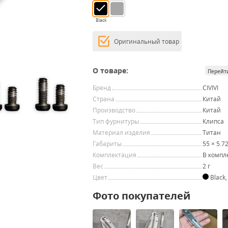
Black
Оригинальный товар
О товаре:
Перейт
Бренд
CIVIVI
Страна
Китай
Производство
Китай
Тип фурнитуры
Клипса
Материал изделия
Титан
Габариты
55 × 5.7
Комплектация
В компл
Вес
2 г
Цвет
Black
Фото покупателей