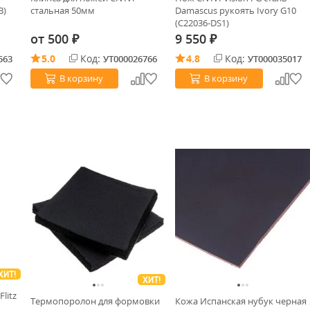
B)
стальная 50мм
Damascus рукоять Ivory G10
(C22036-DS1)
от
500
9 550
₽
₽
5.0
Код:
4.8
Код:
563
УТ000026766
УТ000035017
В корзину
В корзину
ХИТ!
ХИТ!
litz
Термопоролон для формовки
Кожа Испанская нубук черная