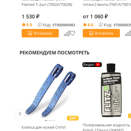
0 (J1906-
Flamed Ti 2шт (T002A/T002B)
титан/2 винта (T001A/T001
1 530
от
1 060
₽
₽
5.0
Код:
4.0
Код:
0001416
УТ000000983
УТ000003
В корзину
В корзину
РЕКОМЕНДУЕМ ПОСМОТРЕТЬ
Видео
ХИТ!
ky F180
Полировальная жидкость F
Клипса для ножей CIVIVI
0mm)
Polish 225мл (LQ04587)