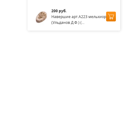
200 руб.
Навершие арт.А223 мельхиор
(Ульданов Д.Ф.) (...