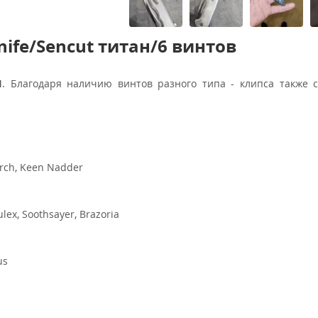
nife/Sencut титан/6 винтов
I
. Благодаря наличию винтов разного типа - клипса также 
Exarch, Keen Nadder
lex, Soothsayer, Brazoria
us