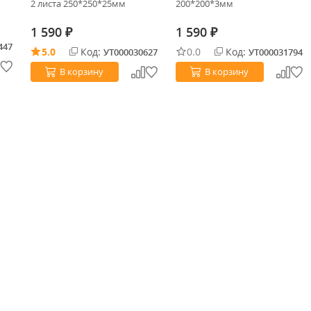
2 листа 250*250*25мм
200*200*3мм
1 590
1 590
₽
₽
447
5.0
Код:
0.0
Код:
УТ000030627
УТ000031794
В корзину
В корзину