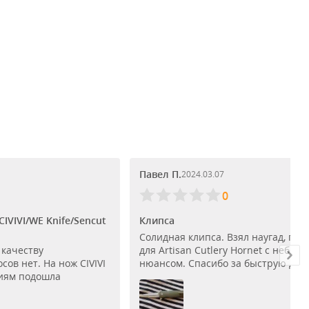
Павел П.
2024.03.07
0
IVIVI/WE Knife/Sencut
Клипса
Солидная клипса. Взял наугад, по
 качеству
для Artisan Cutlery Hornet с небол
сов нет. На нож CIVIVI
нюансом. Спасибо за быструю дос..
тиям подошла