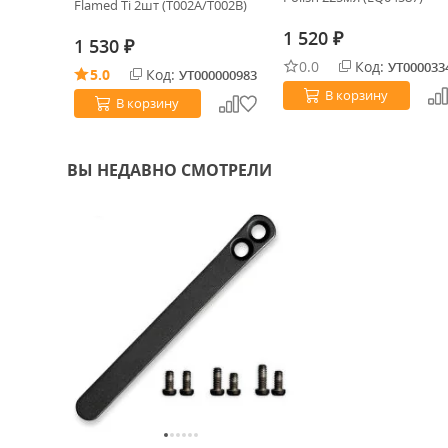
Flamed Ti 2шт (T002A/T002B)
1 520
₽
1 530
₽
0.0
Код:
0031767
УТ000033
5.0
Код:
УТ000000983
В корзину
В корзину
ВЫ НЕДАВНО СМОТРЕЛИ