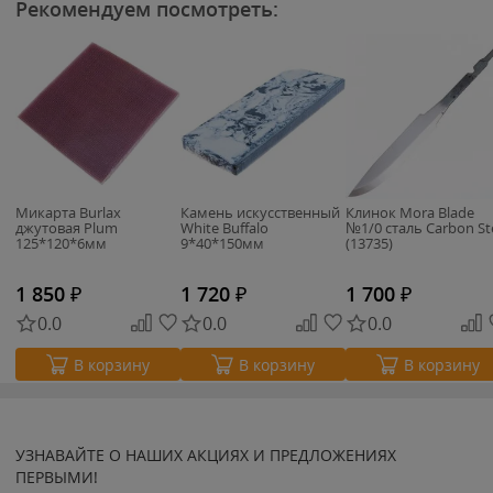
Рекомендуем посмотреть:
Микарта Burlax
Камень искусственный
Клинок Mora Blade
джутовая Plum
White Buffalo
№1/0 сталь Carbon St
125*120*6мм
9*40*150мм
(13735)
1 850
₽
1 720
₽
1 700
₽
0.0
0.0
0.0
В корзину
В корзину
В корзину
УЗНАВАЙТЕ О НАШИХ АКЦИЯХ И ПРЕДЛОЖЕНИЯХ
ПЕРВЫМИ!