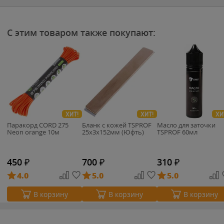
С этим товаром также покупают:
ХИТ!
ХИТ!
ХИ
Паракорд CORD 275
Бланк с кожей TSPROF
Масло для заточки
Neon orange 10м
25х3х152мм (Юфть)
TSPROF 60мл
450
₽
700
₽
310
₽
4.0
5.0
5.0
В корзину
В корзину
В корзину