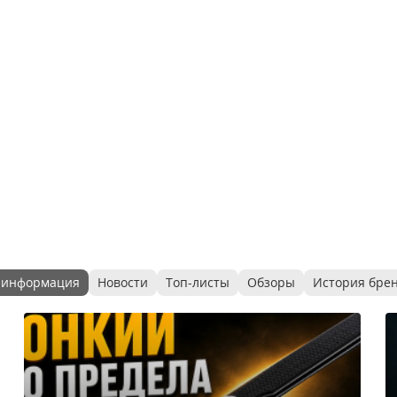
 информация
Новости
Топ-листы
Обзоры
История бре