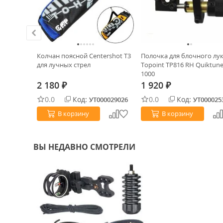
Колчан поясной Centershot T3
Полочка для блочного лу
lack
для лучных стрел
Topoint TP816 RH Quiktun
1000
2 180
1 920
₽
₽
0014981
0.0
Код:
0.0
Код:
УТ000029026
УТ000025
В корзину
В корзину
ВЫ НЕДАВНО СМОТРЕЛИ