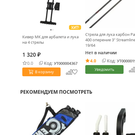
ХИТ!
Стрела для лука карбон Pa
Кивер MK для арбалета и лука
400 оперение 3" Streamlin
на 4 стрелы
19/64
Нет в наличии
1 320
₽
4.0
Код:
УТ000001
0.0
Код:
УТ000004367
Уведомить
В корзину
РЕКОМЕНДУЕМ ПОСМОТРЕТЬ