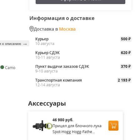
Информация о доставке
Доставка в
Москва
Курьер
500
₽
→
10 августа
и к описанию
Курьер СДЭК
620
₽
10-11 августа
Пункт выдачи заказов СДЭК
370
,
Camo
₽
9-10 августа
Транспортная компания
2 193
₽
12-14 августа
Аксессуары
46 980 руб.
Прицел для блочного лука
Spot-Hogg Hogg-Fathe...