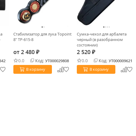
ка
Стабилизатор для лука Topoint
Сумка-чехол для арбалета
e
8" TP-615-8
черный (в разобранном
состоянии)
от
2 480
2 520
₽
₽
0.0
Код:
0.0
Код:
342
УТ000029808
УТ000009621
В корзину
В корзину