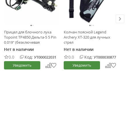
Прицел для блочного лука
Колчан поясной Legend
По
Topoint TP4850 Дельта-5 5 Pin
Archery XT-320 для лучных
Tr
0.019" (безключевая
стрел
настройка)
Нет в наличии
Нет в наличии
Не
0.0
Код:
0.0
Код:
УТ000022031
УТ000030877
Уведомить
Уведомить