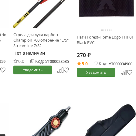
triot
Стрела для лука карбон
Патч Forest-Home Logo FHP01
e
Champion 700 оперение 1,75"
Black PVC
Streamline 7/32
Нет в наличии
270
₽
0.0
Код:
959
УТ000028535
5.0
Код:
УТ000034900
Уведомить
Уведомить