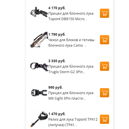
4 170 руб.
Прицел для блочного лука
Topoint DB8150 Micro...
1 790 руб.
Чехол для блоков и тетивы
блочного лука Camo ...
3 330 руб.
Прицел для блочного лука
Truglo Storm G2 3Pin...
990 руб.
Прицел для блочного лука
MK-Sight 3Pin пласти...
1 470 руб.
Релиз для лука Topoint TP412
(липучка) (TP41...