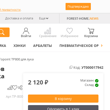
Подтверждаю
й приватности
.
Доставка и оплата
Еще
FOREST-HOME.
NEWS
Войти
Сравнение
Избранное
Корзина
ЯКА
ХЭНКИ
АРБАЛЕТЫ
ПНЕВМАТИЧЕСКОЕ ОРУЖИЕ
opoint TP800 для лука
ов
Код:
УТ000017942
ка
2 120
Магазин:
₽
Склад:
TP-800
Арт.
В корзину
Оформить в 1 клик