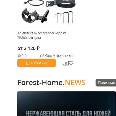
Комплект аксессуаров Topoint
TP800 для лука
от
2 120
₽
0.0
Код:
УТ000017942
В корзину
Forest-Home.
NEWS
Полезная