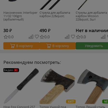
Наконечник Interloper
Стрела для арбалета
Стрелы для арбалета
11/32 100grn
карбон 22&quot;
карбон Mission
(арбалетный)
22&quot; 3шт
30
₽
490
₽
Нет в наличии
0.0
0.0
0.0
Уведомить
В корзину
В корзину
Рекомендуем посмотреть:
Видео
ХИТ!
N
Нож Fox Concord 257
Топор Ушкуй под
Топор Леший сталь