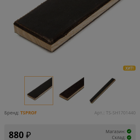
ХИТ!
Бренд:
TSPROF
Арт.:
TS-SH1701440
Магазин:
880
₽
Склад: