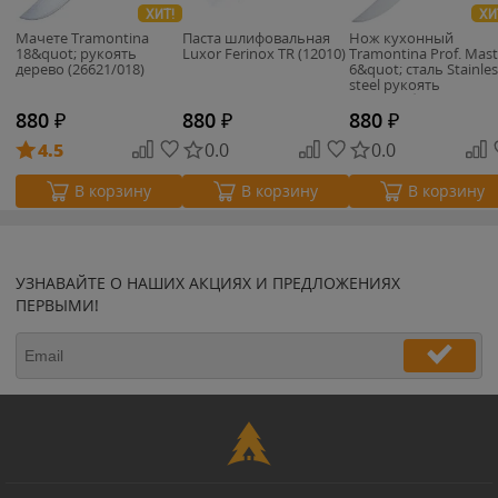
ХИТ!
ХИ
Мачете Tramontina
Паста шлифовальная
Нож кухонный
18&quot; рукоять
Luxor Ferinox TR (12010)
Tramontina Prof. Mast
дерево (26621/018)
6&quot; сталь Stainles
steel рукоять
поликарбонат
(24604/086)
880
₽
880
₽
880
₽
4.5
0.0
0.0
В корзину
В корзину
В корзину
УЗНАВАЙТЕ О НАШИХ АКЦИЯХ И ПРЕДЛОЖЕНИЯХ
ПЕРВЫМИ!