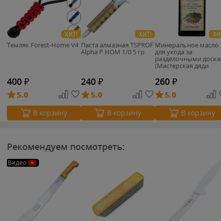
ХИТ!
ХИТ!
ХИ
Темляк Forest-Home V4
Паста алмазная TSPROF
Минеральное масло
Alpha P НОМ 1/0 5 гр
для ухода за
разделочными доск
(Мастерская дяди
Гарри)
400
₽
240
₽
260
₽
5.0
5.0
5.0
В корзину
В корзину
В корзину
Рекомендуем посмотреть:
Видео