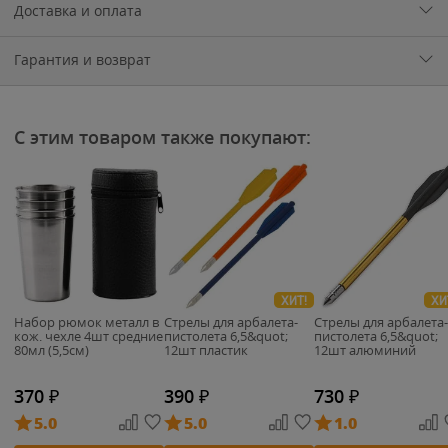
Доставка и оплата
Гарантия и возврат
С этим товаром также покупают:
ХИТ!
ХИ
Набор рюмок металл в
Стрелы для арбалета-
Стрелы для арбалета-
кож. чехле 4шт средние
пистолета 6,5&quot;
пистолета 6,5&quot;
80мл (5,5см)
12шт пластик
12шт алюминий
370
₽
390
₽
730
₽
5.0
5.0
1.0