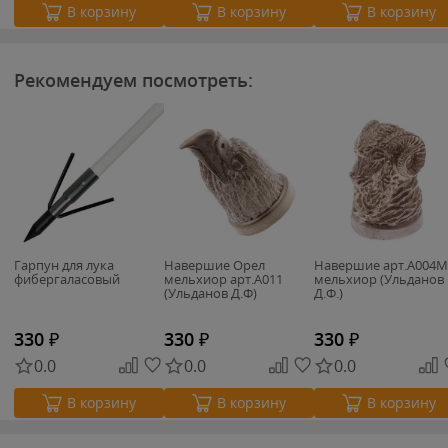
В корзину
В корзину
В корзину
Рекомендуем посмотреть:
Гарпун для лука
Навершие Орел
Навершие арт.А004М
фибергаласовый
мельхиор арт.А011
мельхиор (Ульданов
(Ульданов Д.Ф)
Д.Ф.)
330
₽
330
₽
330
₽
0.0
0.0
0.0
В корзину
В корзину
В корзину