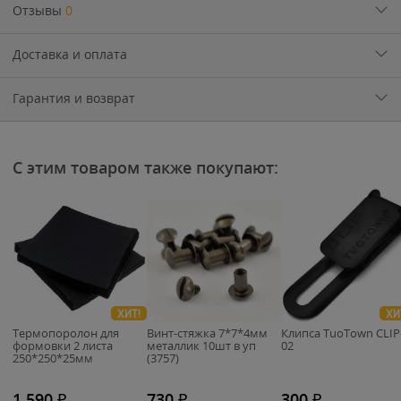
Отзывы
0
Доставка и оплата
Гарантия и возврат
С этим товаром также покупают:
ХИТ!
ХИ
Термопоролон для
Винт-стяжка 7*7*4мм
Клипса TuoTown CLIP
формовки 2 листа
металлик 10шт в уп
02
250*250*25мм
(3757)
1 590
₽
730
₽
300
₽