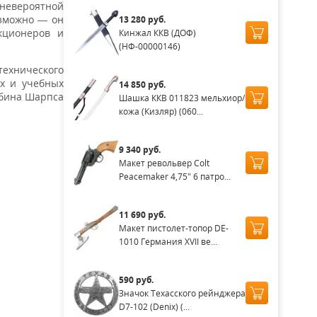
 невероятной
озможно — он
13 280 руб.
кционеров и
Кинжал ККВ (ДОФ)
(НФ-00000146)
технического
ях и учебных
14 850 руб.
абина Шарпса
Шашка ККВ 011823 мельхиор/
кожа (Кизляр) (060...
9 340 руб.
Макет револьвер Colt
Peacemaker 4,75" 6 патро...
11 690 руб.
Макет пистолет-топор DE-
1010 Германия XVII ве...
590 руб.
Значок Техасского рейнджера
D7-102 (Denix) (...