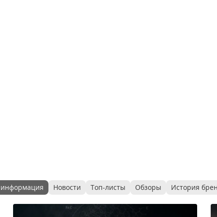
 информация
Новости
Топ-листы
Обзоры
История бре