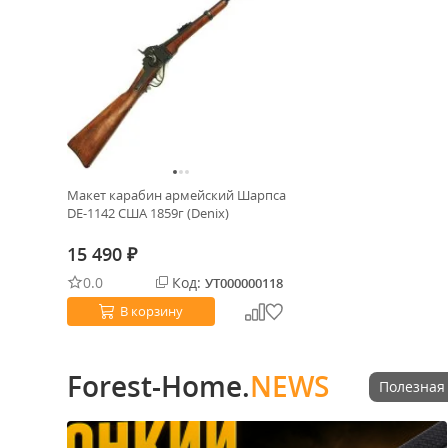
Макет карабин армейский Шарпса
DE-1142 США 1859г (Denix)
15 490
₽
0.0
Код:
УТ000000118
В корзину
Forest-Home.
NEWS
Полезная