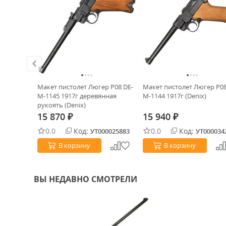
тильным
Макет пистолет Люгер P08 DE-
Макет пистолет Люгер P08
ия, 1800г
M-1145 1917г деревянная
M-1144 1917г (Denix)
рукоять (Denix)
15 870
15 940
₽
₽
0.0
Код:
0.0
Код:
0032406
УТ000025883
УТ000034
В корзину
В корзину
ВЫ НЕДАВНО СМОТРЕЛИ