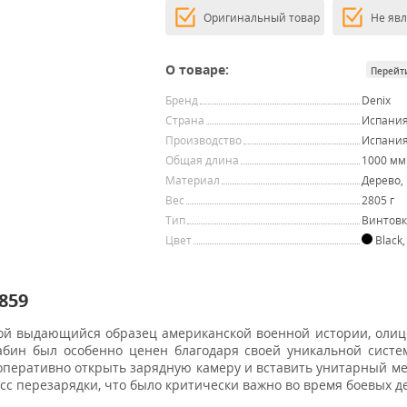
Оригинальный товар
Не яв
О товаре:
Перейт
Бренд
Denix
Страна
Испани
Производство
Испани
Общая длина
1000 мм
Материал
Дерево,
Вес
2805 г
Тип
Винтовк
Цвет
Black
859
бой выдающийся образец американской военной истории, ол
абин был особенно ценен благодаря своей уникальной систе
 оперативно открыть зарядную камеру и вставить унитарный м
сс перезарядки, что было критически важно во время боевых д