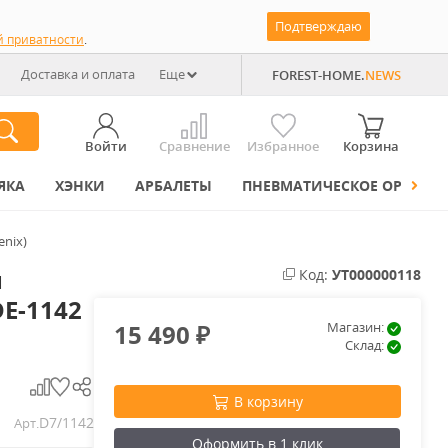
Подтверждаю
й приватности
.
Доставка и оплата
Еще
FOREST-HOME.
NEWS
Войти
Сравнение
Избранное
Корзина
ЯКА
ХЭНКИ
АРБАЛЕТЫ
ПНЕВМАТИЧЕСКОЕ ОРУЖИЕ
nix)
н
Код:
УТ000000118
E-1142
15 490
Магазин:
₽
Склад:
В корзину
D7/1142
Арт.
Оформить в 1 клик