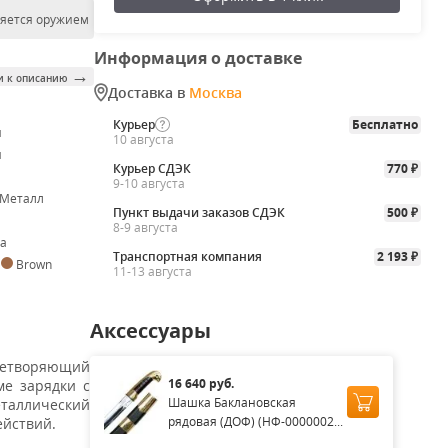
ляется оружием
Информация о доставке
→
и к описанию
Доставка в
Москва
Курьер
Бесплатно
я
10 августа
я
Курьер СДЭК
770
₽
9-10 августа
 Металл
Пункт выдачи заказов СДЭК
500
₽
8-9 августа
а
Транспортная компания
2 193
₽
,
Brown
11-13 августа
Аксессуары
ицетворяющий
16 640 руб.
ме зарядки с
Шашка Баклановская
еталлический
рядовая (ДОФ) (НФ-0000002...
ействий.