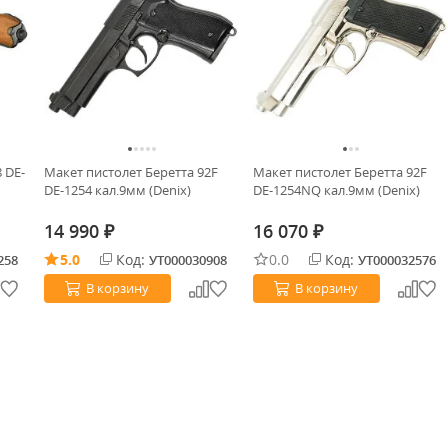
 DE-
Макет пистолет Беретта 92F
Макет пистолет Беретта 92F
DE-1254 кал.9мм (Denix)
DE-1254NQ кал.9мм (Denix)
14 990
16 070
₽
₽
5.0
Код:
0.0
Код:
258
УТ000030908
УТ000032576
В корзину
В корзину