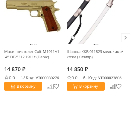
Макет пистолет Colt-M1911A1
Шашка ККВ 011823 мельхиор/
Ма
.45 DE-5312 1911г (Denix)
кожа (Кизляр)
.4
14 870
14 850
1
₽
₽
0.0
Код:
0.0
Код:
УТ000030276
УТ000023806
В корзину
В корзину