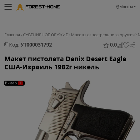
Москва
Главная
СУВЕНИРНОЕ ОРУЖИЕ
Макеты огнестрельного оружия
М
Код:
УТ000031792
0.0
Макет пистолета Denix Desert Eagle
США-Израиль 1982г никель
Видео