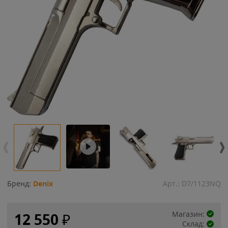
Бренд:
Denix
Арт.:
D7/1123NQ
Магазин:
12 550
₽
Склад: