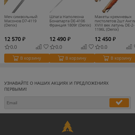
Меч символьный
Шпага Наполеона
Макеты кремневых
Масонов D7-4119
Бонапарта DE-4106
пистолетов 2шт Англ
(Denix)
Франция 1809г (Denix)
XVIII век латунь DE-2-
1196L (Denix)
12 570
₽
12 490
₽
12 450
₽
0.0
0.0
0.0
В корзину
В корзину
В корзину
УЗНАВАЙТЕ О НАШИХ АКЦИЯХ И ПРЕДЛОЖЕНИЯХ
ПЕРВЫМИ!