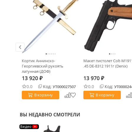
Кортик Аннинско-
Макет пистолет Colt-M191
Георгиевский рукоять
.45 DE-8312 1911г (Denix)
латунная (ДОФ)
13 920
13 970
₽
₽
0.0
Код:
0.0
Код:
0030832
УТ000027507
УТ000024
В корзину
В корзину
ВЫ НЕДАВНО СМОТРЕЛИ
Видео