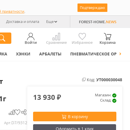
Подтверждаю
й приватности
.
Доставка и оплата
Еще
FOREST-HOME.
NEWS
Войти
Сравнение
Избранное
Корзина
ЯКА
ХЭНКИ
АРБАЛЕТЫ
ПНЕВМАТИЧЕСКОЕ ОРУЖИЕ
т
Код:
УТ000030048
13 930
Магазин:
1г
₽
Склад:
В корзину
D7/9312
Арт.
Оформить в 1 клик