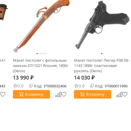
1A1
Макет пистолет с фитильным
Макет пистолет Люгер P08 DE-
замком D7/1021 Япония, 1800г
1143 1898г пластиковая
(Denix)
рукоять (Denix)
13 990
14 030
₽
₽
0.0
Код:
0.0
Код:
443
УТ000032406
УТ000011990
В корзину
В корзину