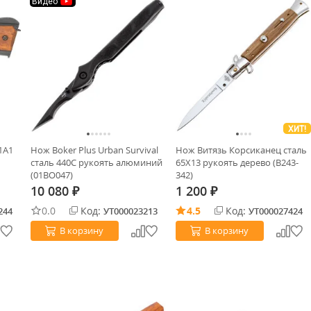
Видео
ХИТ!
1A1
Нож Boker Plus Urban Survival
Нож Витязь Корсиканец сталь
сталь 440C рукоять алюминий
65Х13 рукоять дерево (B243-
(01BO047)
342)
10 080
1 200
₽
₽
0.0
Код:
4.5
Код:
244
УТ000023213
УТ000027424
В корзину
В корзину