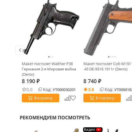
13 сталь
Макет пистолет Walther P38
Макет пистолет Colt-M191
Германия 2-я Мировая война
.45 DE-9316 1911г (Denix)
(Denix)
8 190
8 740
₽
₽
0.0
Код:
3.0
Код:
0021778
УТ000030201
УТ000018
В корзину
В корзину
РЕКОМЕНДУЕМ ПОСМОТРЕТЬ
Видео