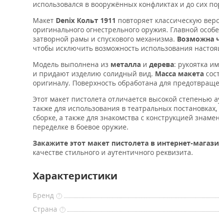
использовался в вооружённых конфликтах и до сих по
Макет
Denix Кольт 1911
повторяет классическую верс
оригинального огнестрельного оружия. Главной особе
затворной рамы и спускового механизма.
Возможна ч
чтобы исключить возможность использования настоящ
Модель выполнена из
металла
и
дерева
: рукоятка и
и придают изделию солидный вид.
Масса макета
сос
оригиналу. Поверхность обработана для предотвраще
Этот макет пистолета отличается высокой степенью а
также для использования в театральных постановках, 
сборке, а также для знакомства с конструкцией знам
переделке в боевое оружие.
Закажите этот макет пистолета в интернет-магази
качестве стильного и аутентичного реквизита.
Характеристики
Бренд
?
Страна
?