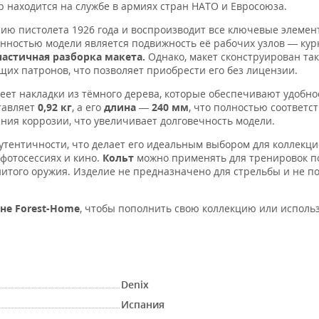
р находится на службе в армиях стран НАТО и Евросоюза.
ию пистолета 1926 года и воспроизводит все ключевые элемен
нностью модели является подвижность её рабочих узлов — курк
астичная разборка макета.
Однако, макет сконструирован та
их патронов, что позволяет приобрести его без лицензии.
меет накладки из тёмного дерева, которые обеспечивают удобн
тавляет
0,92 кг
, а его
длина
—
240 мм
, что полностью соответст
ния коррозии, что увеличивает долговечность модели.
утентичности, что делает его идеальным выбором для коллекци
фотосессиях и кино.
Кольт
можно применять для тренировок по
енитого оружия. Изделие не предназначено для стрельбы и не п
не Forest-Home
, чтобы пополнить свою коллекцию или использ
Denix
Испания