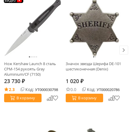
Видео
Нож Kershaw Launch 8 сталь
Значок звезда Шерифа DE-101
Ма
CPM-154 рукоять Gray
шестиконечная (Denix)
Wa
Aluminium/CF (7150)
23 730
1 020
1
₽
₽
2.3
Код:
0.0
Код:
УТ000030798
УТ000020786
В корзину
В корзину