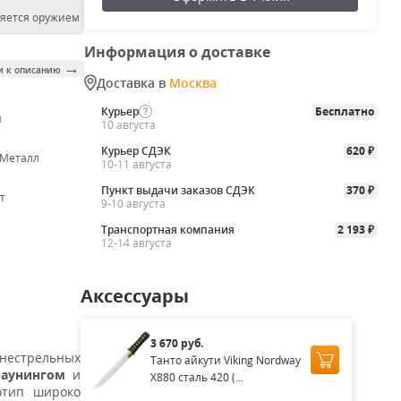
ляется оружием
Информация о доставке
→
и к описанию
Доставка в
Москва
Курьер
Бесплатно
я
10 августа
Курьер СДЭК
620
₽
 Металл
10-11 августа
Пункт выдачи заказов СДЭК
370
₽
т
9-10 августа
Транспортная компания
2 193
₽
12-14 августа
Аксессуары
3 670 руб.
гнестрельных
Танто айкути Viking Nordway
аунингом
и
X880 сталь 420 (...
отип широко