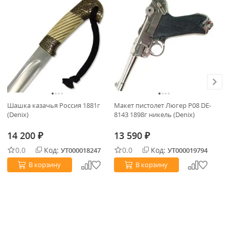
Шашка казачья Россия 1881г
Макет пистолет Люгер P08 DE-
Ма
(Denix)
8143 1898г никель (Denix)
DE
ст
14 200
13 590
1
₽
₽
0.0
Код:
0.0
Код:
УТ000018247
УТ000019794
В корзину
В корзину