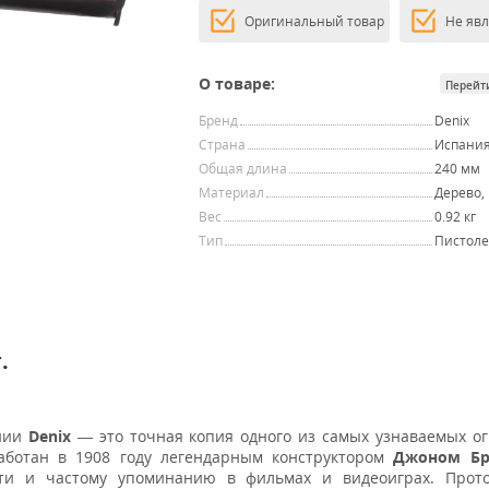
Оригинальный товар
Не яв
О товаре:
Перейт
Бренд
Denix
Страна
Испани
Общая длина
240 мм
Материал
Дерево,
Вес
0.92 кг
Тип
Пистоле
.
ании
Denix
— это точная копия одного из самых узнаваемых о
работан в 1908 году легендарным конструктором
Джоном Бр
сти и частому упоминанию в фильмах и видеоиграх. Прот