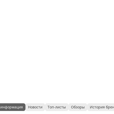
 информация
Новости
Топ-листы
Обзоры
История бре