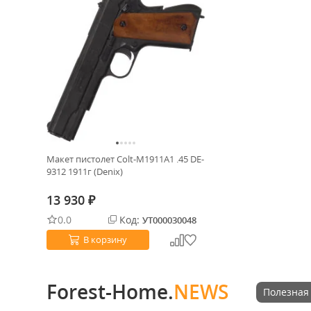
Макет пистолет Colt-M1911A1 .45 DE-
9312 1911г (Denix)
13 930
₽
0.0
Код:
УТ000030048
В корзину
Forest-Home.
NEWS
Полезная