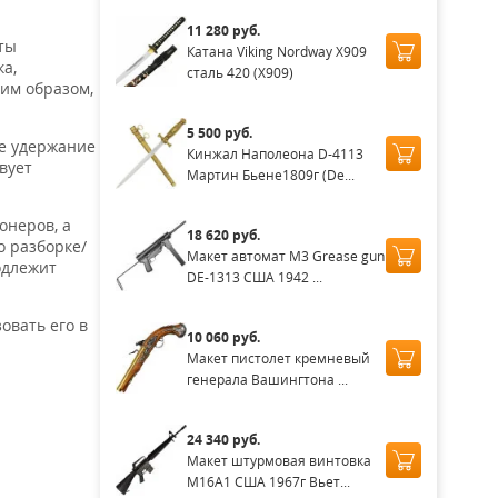
11 280 руб.
ты
Катана Viking Nordway X909
а,
сталь 420 (X909)
ким образом,
5 500 руб.
ое удержание
Кинжал Наполеона D-4113
вует
Мартин Бьене1809г (De...
онеров, а
18 620 руб.
 разборке/
Макет автомат M3 Grease gun
одлежит
DE-1313 США 1942 ...
овать его в
10 060 руб.
Макет пистолет кремневый
генерала Вашингтона ...
24 340 руб.
Макет штурмовая винтовка
M16A1 США 1967г Вьет...