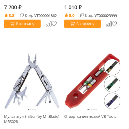
(1
7 200
1 010
1
₽
₽
3.8
Код:
5.0
Код:
УТ000001862
УТ000023999
В корзину
В корзину
Мультитул Shifter (by Mr.Blade)
Отвертка для ножей VB Tools
MBS028