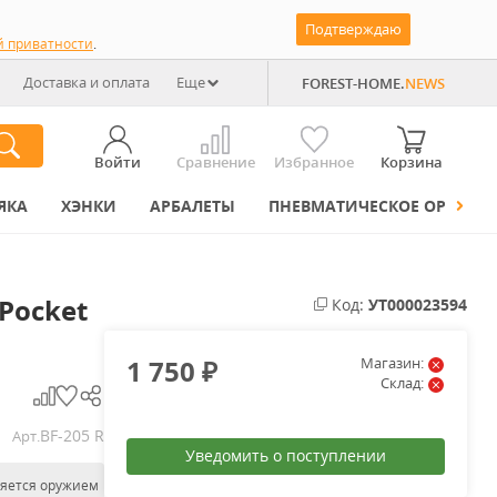
Подтверждаю
й приватности
.
Доставка и оплата
Еще
FOREST-HOME.
NEWS
Войти
Сравнение
Избранное
Корзина
ЯКА
ХЭНКИ
АРБАЛЕТЫ
ПНЕВМАТИЧЕСКОЕ ОРУЖИЕ
Pocket
Код:
УТ000023594
1 750
Магазин:
₽
Склад:
BF-205 R
Арт.
Уведомить о поступлении
ляется оружием