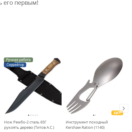
ь его первым!
В
Ручная работа
Серрейтор
ХИТ!
Нож Рембо-2 сталь 65Г
Инструмент походный
Но
рукоять дерево (Титов А.С.)
Kershaw Ration (1140)
3C