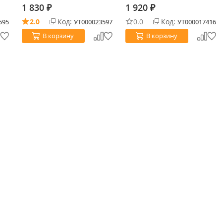
1 830
1 920
₽
₽
2.0
Код:
0.0
Код:
595
УТ000023597
УТ000017416
В корзину
В корзину