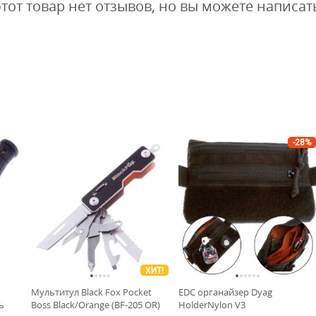
этот товар нет отзывов, но вы можете написат
-28%
ХИТ!
Мультитул Black Fox Pocket
EDC органайзер Dyag
ь
Boss Black/Orange (BF-205 OR)
HolderNylon V3