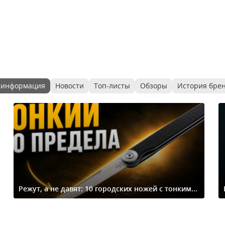
 информация
Новости
Топ-листы
Обзоры
История бре
Режут, а не давят: 10 городских ножей с тонким...