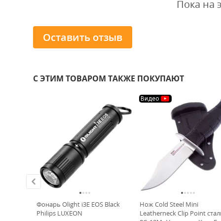
Пока на 
Оставить отзыв
С ЭТИМ ТОВАРОМ ТАКЖЕ ПОКУПАЮТ
Видео
old Steel
Фонарь Olight i3E EOS Black
Нож Cold Steel Mini
ger
Philips LUXEON
Leatherneck Clip Point стал