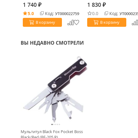
1 740
1 830
₽
₽
5.0
Код:
0.0
Код:
УТ000022759
УТ000023
В корзину
В корзину
ВЫ НЕДАВНО СМОТРЕЛИ
Мультитул Black Fox Pocket Boss
Black/Red (BF-205 R)