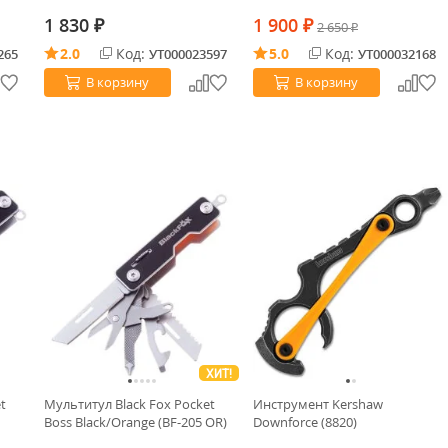
1 830
1 900
₽
₽
2 650
₽
2.0
Код:
5.0
Код:
265
УТ000023597
УТ000032168
В корзину
В корзину
ХИТ!
t
Мультитул Black Fox Pocket
Инструмент Kershaw
Boss Black/Orange (BF-205 OR)
Downforce (8820)