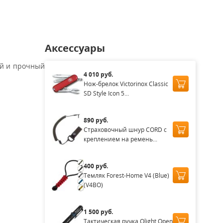
Аксессуары
ый и прочный
4 010 руб.
Нож-брелок Victorinox Classic
SD Style Icon 5...
890 руб.
Страховочный шнур CORD с
креплением на ремень...
400 руб.
Темляк Forest-Home V4 (Blue)
(V4BO)
1 500 руб.
Тактическая ручка Olight Open