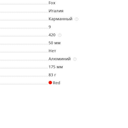
Fox
Италия
Карманный
?
9
420
?
50 мм
Нет
Алюминий
?
175 мм
83 г
Red