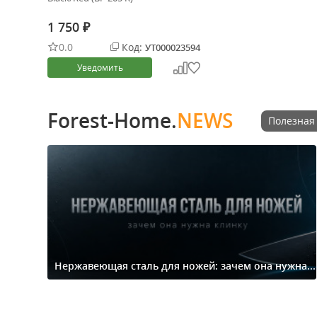
1 750
₽
0.0
Код:
УТ000023594
Уведомить
Forest-Home.
NEWS
Полезная
Нержавеющая сталь для ножей: зачем она нужна...