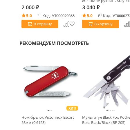
8Cr13MoV рукоять Kray-Ex
(39LSAB)
2 000
3 040
₽
₽
0032256
5.0
Код:
5.0
Код:
УТ000029365
УТ000027
В корзину
В корзину
РЕКОМЕНДУЕМ ПОСМОТРЕТЬ
ХИТ!
Нож-брелок Victorinox Escort
Мультитул Black Fox Pocke
58мм (0.6123)
Boss Black/Black (BF-205)