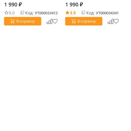
1 990
1 990
₽
₽
0.0
Код:
3.5
Код:
УТ000033412
УТ000034341
В корзину
В корзину