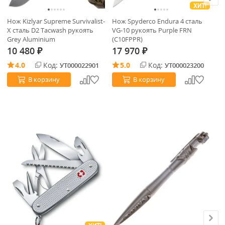
ХИТ!
Нож Kizlyar Supreme Survivalist-
Нож Spyderco Endura 4 сталь
Му
X сталь D2 Tacwash рукоять
VG-10 рукоять Purple FRN
пр
Grey Aluminium
(C10FPPR)
10 480
17 970
1
₽
₽
4.0
Код:
5.0
Код:
УТ000022901
УТ000023200
В корзину
В корзину
В