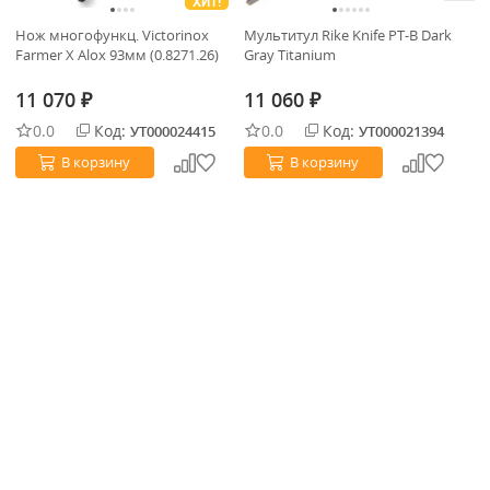
ХИТ!
Нож многофункц. Victorinox
Мультитул Rike Knife PT-B Dark
Но
Farmer X Alox 93мм (0.8271.26)
Gray Titanium
Sy
(0
11 070
11 060
1
₽
₽
0.0
Код:
0.0
Код:
УТ000024415
УТ000021394
В корзину
В корзину