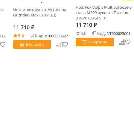
Нож Fox Vulpis Multipurpose-5
ox
Нож многофункц. Victorinox
сталь M390 рукоять Titanium
Outrider Black (0.8513.3)
(FX-VP130-SF5 TI)
11 710
₽
11 710
₽
0.0
Код:
УТ000025001
5.0
Код:
972
УТ000033527
В корзину
В корзину