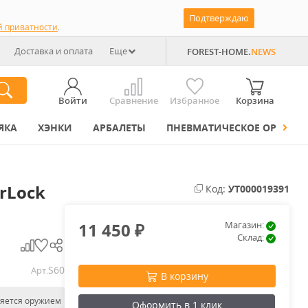
Подтверждаю
й приватности
.
Доставка и оплата
Еще
FOREST-HOME.
NEWS
Войти
Сравнение
Избранное
Корзина
ЯКА
ХЭНКИ
АРБАЛЕТЫ
ПНЕВМАТИЧЕСКОЕ ОРУЖИЕ
rLock
Код:
УТ000019391
11 450
Магазин:
₽
Склад:
S60
Арт.
В корзину
ляется оружием
Оформить в 1 клик