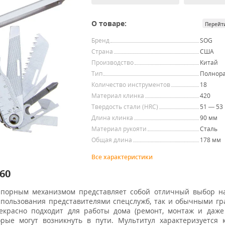
О товаре:
Перейт
Бренд
SOG
Страна
США
Производство
Китай
Тип
Полнор
Количество инструментов
18
Материал клинка
420
Твердость стали (HRC)
51 — 53
Длина клинка
90 мм
Материал рукояти
Сталь
Общая длина
178 мм
Все характеристики
60
порным механизмом представляет собой отличный выбор на
использования представителями спецслужб, так и обычными г
рекрасно подходит для работы дома (ремонт, монтаж и даж
торые могут возникнуть в пути. Мультитул характеризуется