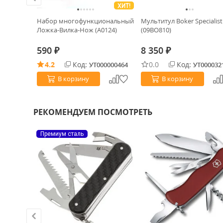
ХИТ!
4
Набор многофункциональный
Мультитул Boker Specialist 
 сталь
Ложка-Вилка-Нож (А0124)
(09BO810)
590
8 350
₽
₽
4.2
Код:
0.0
Код:
0032754
УТ000000464
УТ000032
В корзину
В корзину
РЕКОМЕНДУЕМ ПОСМОТРЕТЬ
Премиум сталь