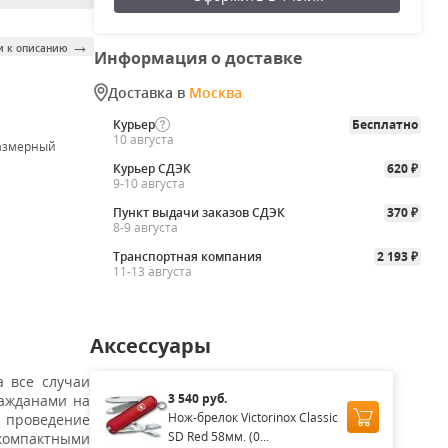
→
и к описанию
Информация о доставке
Доставка в
Москва
Курьер
Бесплатно
10 августа
азмерный
Курьер СДЭК
620
₽
9-10 августа
Пункт выдачи заказов СДЭК
370
₽
8-9 августа
Транспортная компания
2 193
₽
11-13 августа
Аксессуары
 все случаи
3 540 руб.
ражданами на
Нож-брелок Victorinox Classic
е проведение
SD Red 58мм. (0...
 компактными