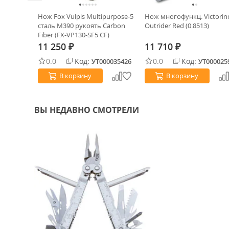
torinox
Нож Fox Vulpis Multipurpose-5
Нож многофункц. Victorin
e 91мм
сталь M390 рукоять Carbon
Outrider Red (0.8513)
Fiber (FX-VP130-SF5 CF)
11 250
11 710
₽
₽
0.0
Код:
0.0
Код:
0000145
УТ000035426
УТ000025
В корзину
В корзину
ВЫ НЕДАВНО СМОТРЕЛИ