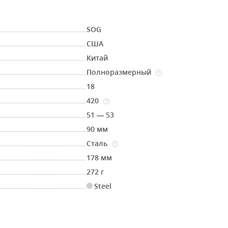
SOG
США
Китай
Полноразмерный
?
18
420
?
51 — 53
90 мм
Сталь
?
178 мм
272 г
Steel