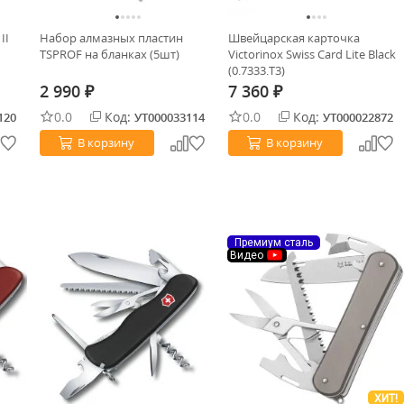
II
Набор алмазных пластин
Швейцарская карточка
TSPROF на бланках (5шт)
Victorinox Swiss Card Lite Black
(0.7333.T3)
2 990
7 360
₽
₽
0.0
Код:
0.0
Код:
120
УТ000033114
УТ000022872
В корзину
В корзину
Премиум сталь
Видео
ХИТ!