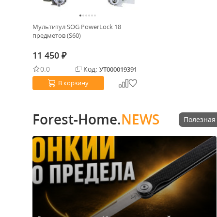
Мультитул SOG PowerLock 18
предметов (S60)
11 450
₽
0.0
Код:
УТ000019391
В корзину
Forest-Home.
NEWS
Полезная