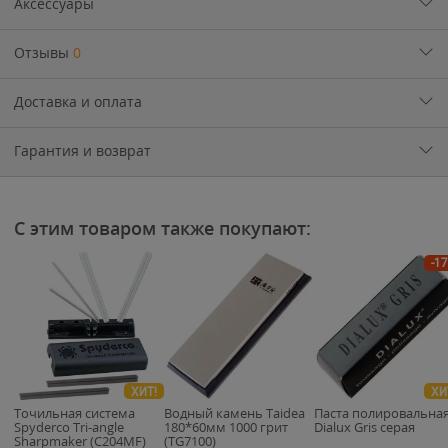
Аксессуары
Отзывы
0
Доставка и оплата
Гарантия и возврат
С этим товаром также покупают:
-1
ХИТ!
ХИ
Точильная система
Водный камень Taidea
Паста полировальна
Spyderco Tri-angle
180*60мм 1000 грит
Dialux Gris серая
Sharpmaker (C204MF)
(TG7100)