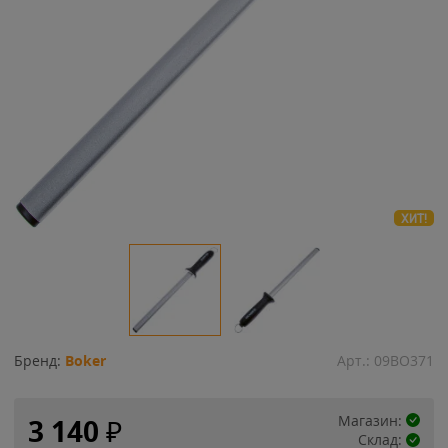
ХИТ!
Бренд:
Boker
Арт.:
09BO371
Магазин:
3 140
₽
Склад: