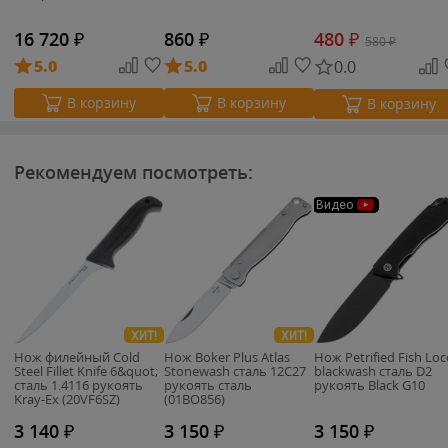
16 720
₽
860
₽
480
₽
580
₽
5.0
5.0
0.0
В корзину
В корзину
В корзину
Рекомендуем посмотреть:
Видео
ХИТ!
ХИТ!
Нож филейный Cold
Нож Boker Plus Atlas
Нож Petrified Fish Loc
Steel Fillet Knife 6&quot;
Stonewash сталь 12С27
blackwash сталь D2
cталь 1.4116 рукоять
рукоять сталь
рукоять Black G10
Kray-Ex (20VF6SZ)
(01BO856)
3 140
₽
3 150
₽
3 150
₽