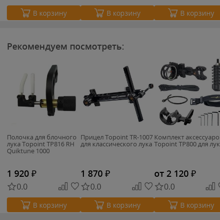
В корзину
В корзину
В корзину
Рекомендуем посмотреть:
Полочка для блочного
Прицел Topoint TR-1007
Комплект аксессуаро
лука Topoint TP816 RH
для классического лука
Topoint TP800 для лу
Quiktune 1000
1 920
₽
1 870
₽
от 2 120
₽
0.0
0.0
0.0
В корзину
В корзину
В корзину