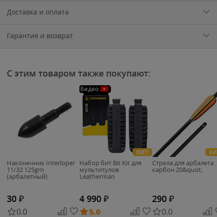
Доставка и оплата
Гарантия и возврат
С этим товаром также покупают:
Видео
ХИТ!
ХИ
Наконечник Interloper
Набор бит Bit Kit для
Стрела для арбалета
11/32 125grn
мультитулов
карбон 20&quot;
(арбалетный)
Leatherman
30
₽
4 990
₽
290
₽
0.0
5.0
0.0