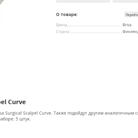
О товаре:
Перейт
Бренд
Brisa
Страна
Финлян
pel Curve
a Surgical Scalpel Curve. Также подойдут другим аналогичным 
аборе: 5 штук.