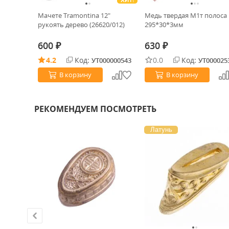
ХИТ!
Мачете Tramontina 12"
Медь твердая М1т полоса
рукоять дерево (26620/012)
295*30*3мм
600
630
₽
₽
4.2
Код:
0.0
Код:
УТ000000543
УТ000025
В корзину
В корзину
РЕКОМЕНДУЕМ ПОСМОТРЕТЬ
Латунь