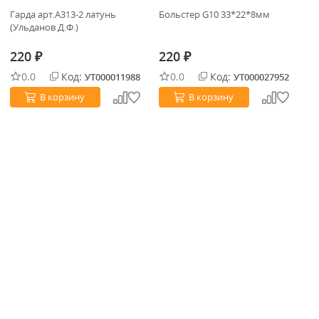
Гарда арт.А313-2 латунь
Больстер G10 33*22*8мм
Бо
(Ульданов Д.Ф.)
220
220
2
₽
₽
0.0
Код:
0.0
Код:
УТ000011988
УТ000027952
В корзину
В корзину