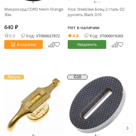
Микрокорд CORD Neon Orange
Нож Steelclaw Боец-2 сталь D2
30м
рукоять Black G10
640
Нет в наличии
₽
0.0
Код:
4.8
Код:
УТ000027872
УТ000019265
В корзину
Уведомить
Латунь
G10