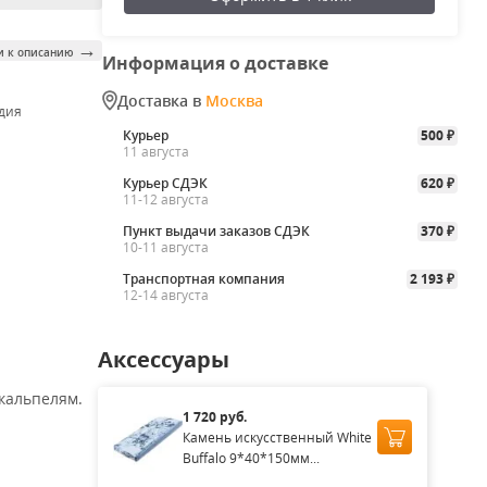
→
и к описанию
Информация о доставке
Доставка в
Москва
дия
Курьер
500
₽
11 августа
Курьер СДЭК
620
₽
11-12 августа
Пункт выдачи заказов СДЭК
370
₽
10-11 августа
Транспортная компания
2 193
₽
12-14 августа
Аксессуары
скальпелям.
1 720 руб.
Камень искусственный White
Buffalo 9*40*150мм...