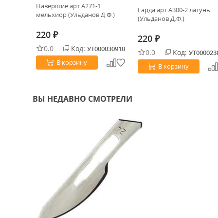
21*3мм
Навершие арт.А271-1
Гарда арт.А300-2 латунь
мельхиор (Ульданов Д.Ф.)
(Ульданов Д.Ф.)
220
₽
220
₽
0.0
Код:
0028379
УТ000030910
0.0
Код:
УТ000023
В корзину
В корзину
ВЫ НЕДАВНО СМОТРЕЛИ