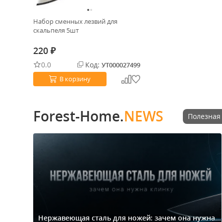
Набор сменных лезвий для
скальпеля 5шт
220
₽
0.0
Код:
УТ000027499
В корзину
Forest-Home.
NEWS
Полезная
Нержавеющая сталь для ножей: зачем она нужна...