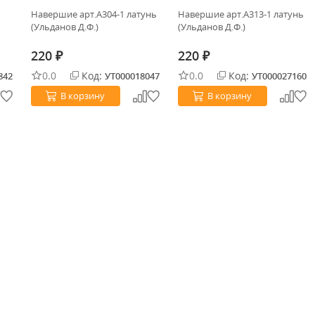
Навершие арт.А304-1 латунь
Навершие арт.А313-1 латунь
(Ульданов Д.Ф.)
(Ульданов Д.Ф.)
220
220
₽
₽
0.0
Код:
0.0
Код:
842
УТ000018047
УТ000027160
В корзину
В корзину