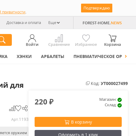
Подтверждаю
й приватности
.
Доставка и оплата
Еще
FOREST-HOME.
NEWS
Войти
Сравнение
Избранное
Корзина
ЯКА
ХЭНКИ
АРБАЛЕТЫ
ПНЕВМАТИЧЕСКОЕ ОРУЖИЕ
ий для
Код:
УТ000027499
220
Магазин:
₽
Склад:
1193
Арт.
В корзину
ляется оружием
Оформить в 1 клик