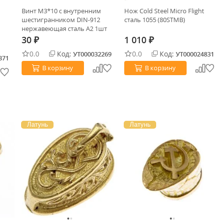
Винт М3*10 с внутренним
Нож Cold Steel Micro Flight
шестигранником DIN-912
сталь 1055 (80STMB)
нержавеющая сталь A2 1шт
30
1 010
₽
₽
0.0
Код:
0.0
Код:
УТ000032269
УТ000024831
371
В корзину
В корзину
Латунь
Латунь