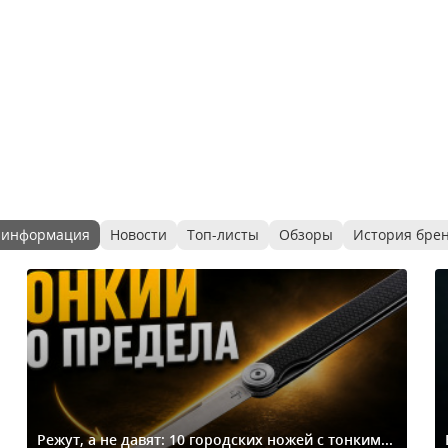
 информация
Новости
Топ-листы
Обзоры
История бре
Режут, а не давят: 10 городских ножей с тонким...