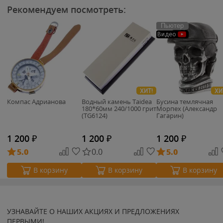
Рекомендуем посмотреть:
Пьютер
Видео
ХИТ!
ХИ
Компас Адрианова
Водный камень Taidea
Бусина темлячная
180*60мм 240/1000 грит
Морпех (Александр
(TG6124)
Гагарин)
1 200
₽
1 200
₽
1 200
₽
5.0
0.0
5.0
В корзину
В корзину
В корзину
УЗНАВАЙТЕ О НАШИХ АКЦИЯХ И ПРЕДЛОЖЕНИЯХ
ПЕРВЫМИ!