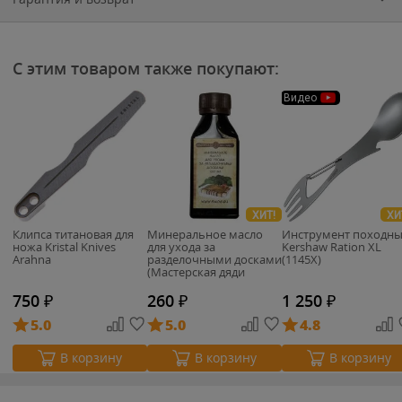
С этим товаром также покупают:
Видео
ХИТ!
ХИ
Клипса титановая для
Минеральное масло
Инструмент походн
ножа Kristal Knives
для ухода за
Kershaw Ration XL
Arahna
разделочными досками
(1145X)
(Мастерская дяди
Гарри)
750
₽
260
₽
1 250
₽
5.0
5.0
4.8
В корзину
В корзину
В корзину