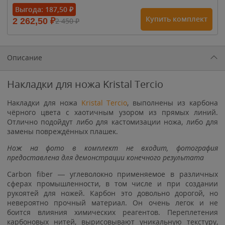
Выгода:
187,50
₽
Купить комплект
2 262,50
₽
2 450
₽
1 615
₽
1 900
₽
1 900
₽
Описание
Накладки для ножа Kristal Tercio
Накладки для ножа
Kristal Tercio
, выполнены из карбона
чёрного цвета с хаотичным узором из прямых линий.
Отлично подойдут либо для кастомизации ножа, либо для
замены повреждённых плашек.
Нож на фото в комплект не входит, фотография
предоставлена для демонстрации конечного результата
Carbon fiber — углеволокно применяемое в различных
сферах промышленности, в том числе и при создании
рукоятей для ножей. Карбон это довольно дорогой, но
невероятно прочный материал. Он очень легок и не
боится влияния химических реагентов. Переплетения
карбоновых нитей, вырисовывают уникальную текстуру,