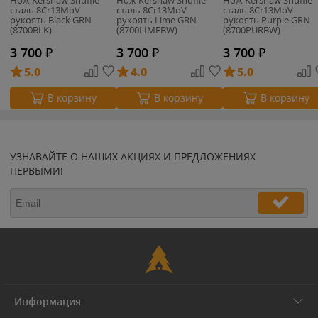
cталь 8Cr13MoV
cталь 8Cr13MoV
cталь 8Cr13MoV
рукоять Black GRN
рукоять Lime GRN
рукоять Purple GRN
(8700BLK)
(8700LIMEBW)
(8700PURBW)
3 700
₽
3 700
₽
3 700
₽
5.0
4.0
5.0
В корзину
В корзину
В корзину
УЗНАВАЙТЕ О НАШИХ АКЦИЯХ И ПРЕДЛОЖЕНИЯХ
ПЕРВЫМИ!
Информация