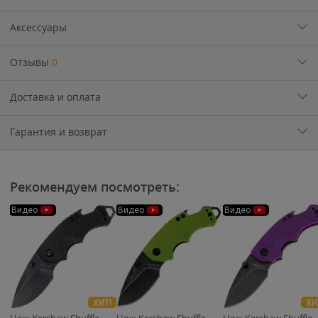
Аксессуары
Отзывы
0
Доставка и оплата
Гарантия и возврат
Рекомендуем посмотреть:
Видео
Видео
Видео
ХИТ!
ХИ
Нож Kershaw Shuffle
Нож Kershaw Shuffle
Нож Kershaw Shuffle