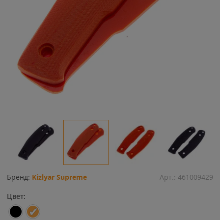
Бренд:
Kizlyar Supreme
Арт.:
461009429
Цвет: