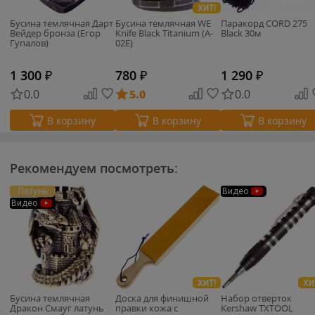
ХИТ!
Бусина темлячная Дарт
Бусина темлячная WE
Паракорд CORD 275
Вейдер бронза (Егор
Knife Black Titanium (A-
Black 30м
Гупалов)
02E)
1 300
₽
780
₽
1 290
₽
0.0
5.0
0.0
В корзину
В корзину
В корзину
Рекомендуем посмотреть:
Латунь
Видео
Видео
ХИТ!
ХИ
Бусина темлячная
Доска для финишной
Набор отверток
Дракон Смауг латунь
правки кожа с
Kershaw TXTOOL