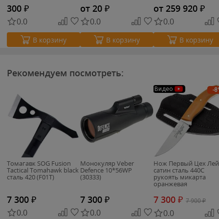
300
₽
от 20
₽
от 259 920
₽
0.0
0.0
0.0
В корзину
В корзину
В корзину
Рекомендуем посмотреть:
Видео
-8
Томагавк SOG Fusion
Монокуляр Veber
Нож Первый Цех Лей
Tactical Tomahawk black
Defence 10*56WP
сатин сталь 440C
сталь 420 (F01T)
(30333)
рукоять микарта
оранжевая
7 300
₽
7 300
₽
7 300
₽
7 900
₽
0.0
0.0
0.0