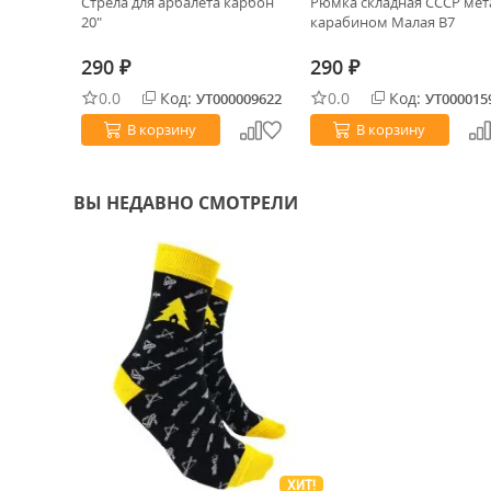
ение
Стрела для арбалета карбон
Рюмка складная СССР мет
20"
карабином Малая B7
290
290
₽
₽
0.0
Код:
0.0
Код:
0027473
УТ000009622
УТ000015
В корзину
В корзину
ВЫ НЕДАВНО СМОТРЕЛИ
ХИТ!