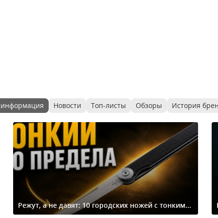
 информация
Новости
Топ-листы
Обзоры
История бре
Режут, а не давят: 10 городских ножей с тонким...