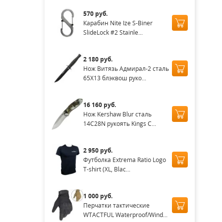
570 руб.
Карабин Nite Ize S-Biner
SlideLock #2 Stainle...
2 180 руб.
Нож Витязь Адмирал-2 сталь
65Х13 блэквош руко...
16 160 руб.
Нож Kershaw Blur сталь
14C28N рукоять Kings C...
2 950 руб.
Футболка Extrema Ratio Logo
T-shirt (XL, Blac...
1 000 руб.
Перчатки тактические
WTACTFUL Waterproof/Wind...