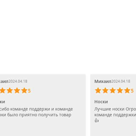
аил
Михаил
2024.04.18
2024.04.18
5
5
ки
Носки
сибо команде поддержи и команде
Лучшие носки Огр
рки было приятно получить товар
команде поддержки
👍