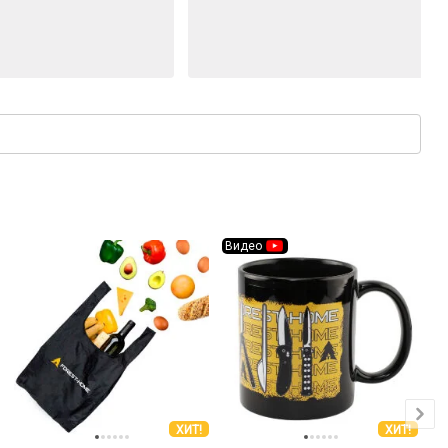
Видео
ХИТ!
ХИТ!