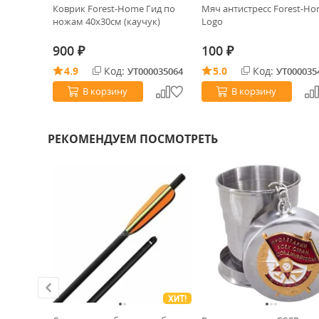
al Pro UV
Коврик Forest-Home Гид по
Мяч антистресс Forest-H
ножам 40х30см (каучук)
Logo
900
100
₽
₽
4.9
Код:
5.0
Код:
0034765
УТ000035064
УТ000035
В корзину
В корзину
РЕКОМЕНДУЕМ ПОСМОТРЕТЬ
ХИТ!