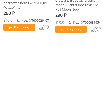
Стрела для арбалета микс-
Ст
полиэстер белая Ø1мм 100м
карбон Centershot Toxic 16"
ка
(Wax.White)
Half Moon Nock
Ha
290
₽
290
2
₽
0.0
Код:
УТ000026407
0.0
Код:
УТ000031954
В корзину
В корзину