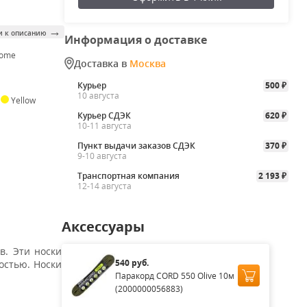
→
и к описанию
Информация о доставке
Home
Доставка в
Москва
Курьер
500
₽
10 августа
,
Yellow
Курьер СДЭК
620
₽
10-11 августа
Пункт выдачи заказов СДЭК
370
₽
9-10 августа
Транспортная компания
2 193
₽
12-14 августа
Аксессуары
в. Эти носки
540 руб.
остью. Носки
Паракорд CORD 550 Olive 10м
(2000000056883)