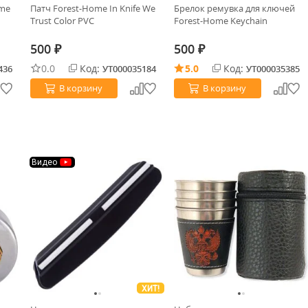
ome
Патч Forest-Home In Knife We
Брелок ремувка для ключей
Trust Color PVC
Forest-Home Keychain
500
500
₽
₽
0.0
Код:
5.0
Код:
436
УТ000035184
УТ000035385
В корзину
В корзину
Видео
ХИТ!