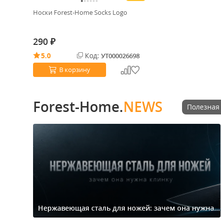
Носки Forest-Home Socks Logo
290
₽
5.0
Код:
УТ000026698
В корзину
Forest-Home.
NEWS
Полезная
Нержавеющая сталь для ножей: зачем она нужна...