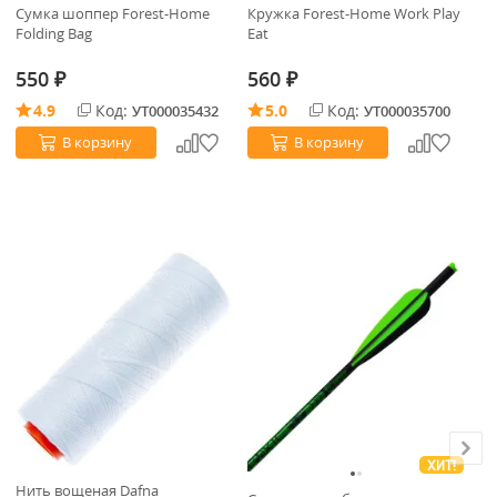
Сумка шоппер Forest-Home
Кружка Forest-Home Work Play
Те
Folding Bag
Eat
550
560
3
₽
₽
4.9
Код:
5.0
Код:
УТ000035432
УТ000035700
В корзину
В корзину
ХИТ!
Нить вощеная Dafna