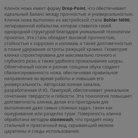
Клинок ножа имеет форму
Drop-Point
, что обеспечивает
идеальный баланс между прочностью и универсальностью.
Клинок ножа выполнен из австрийской стали
Bohler N690
,
легированной кобальтом, которая славится своей
однородной структурой благодаря уникальной технологии
прокатки. Эта сталь обладает высокой прочностью,
стойкостью к коррозии и изломам, а также долговечностью
в плане удержания остроты режущей кромки. Геометрия
клинка спроектирована для максимально точного и
глубокого реза, а также удобного прокалывания шкуры.
Облегчённый носик и разная толщина обуха создают
сбалансированность ножа, обеспечивая правильное
направление во время работы и повышая его
универсальность. Авторская зонная закалка,
разработанная И.Ю. Пампухой, обеспечивает уникальное
сочетание твёрдости и гибкости. Эта технология повышает
долговечность клинка, делая его пригодным для
выполнения даже самых сложных задач, таких как
ошкуривание или разделка туши. Поверхность клинка
обработана методом
stonewash
, что придаёт ножу
стильный и практичный вид, скрывающий мелкие
царапины и следы использования.