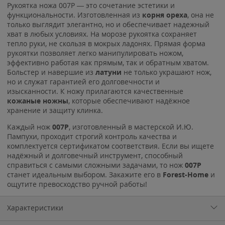
Рукоятка ножа 007Р — это сочетание эстетики и
функциональности. Изготовленная из
корня ореха
, она не
только выглядит элегантно, но и обеспечивает надежный
хват в любых условиях. На морозе рукоятка сохраняет
тепло руки, не скользя в мокрых ладонях. Прямая форма
рукоятки позволяет легко манипулировать ножом,
эффективно работая как прямым, так и обратным хватом.
Больстер и навершие из
латуни
не только украшают нож,
но и служат гарантией его долговечности и
изысканности. К ножу прилагаются качественные
кожаные ножны
, которые обеспечивают надёжное
хранение и защиту клинка.
Каждый нож
007Р
, изготовленный в мастерской И.Ю.
Пампухи, проходит строгий контроль качества и
комплектуется сертификатом соответствия. Если вы ищете
надёжный и долговечный инструмент, способный
справиться с самыми сложными задачами, то нож
007Р
станет идеальным выбором. Закажите его в
Forest-Home
и
ощутите превосходство ручной работы!
Характеристики