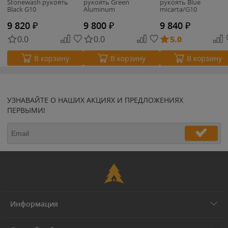
Stonewash рукоять
рукоять Green
рукоять Blue
Black G10
Aluminum
micarta/G10
9 820
₽
9 800
₽
9 840
₽
0.0
0.0
5.0
В корзину
В корзину
В корзину
УЗНАВАЙТЕ О НАШИХ АКЦИЯХ И ПРЕДЛОЖЕНИЯХ
ПЕРВЫМИ!
Информация