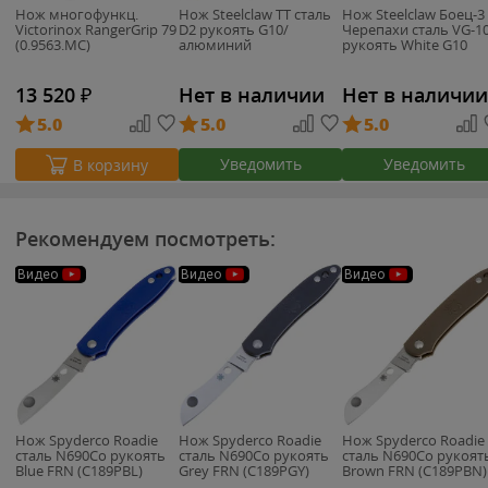
Нож многофункц.
Нож Steelclaw TT сталь
Нож Steelclaw Боец-3
Victorinox RangerGrip 79
D2 рукоять G10/
Черепахи сталь VG-1
(0.9563.MC)
алюминий
рукоять White G10
13 520
₽
Нет в наличии
Нет в наличии
5.0
5.0
5.0
Уведомить
Уведомить
В корзину
Рекомендуем посмотреть:
Видео
Видео
Видео
Нож Spyderco Roadie
Нож Spyderco Roadie
Нож Spyderco Roadie
cталь N690Co рукоять
cталь N690Co рукоять
cталь N690Co рукоят
Blue FRN (C189PBL)
Grey FRN (C189PGY)
Brown FRN (C189PBN)