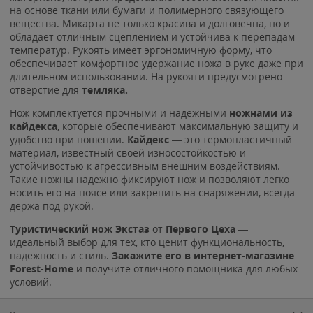
на основе ткани или бумаги и полимерного связующего
вещества. Микарта не только красива и долговечна, но и
обладает отличным сцеплением и устойчива к перепадам
температур. Рукоять имеет эргономичную форму, что
обеспечивает комфортное удержание ножа в руке даже при
длительном использовании. На рукояти предусмотрено
отверстие для
темляка.
Нож комплектуется прочными и надежными
ножнами из
кайдекса
, которые обеспечивают максимальную защиту и
удобство при ношении.
Кайдекс
— это термопластичный
материал, известный своей износостойкостью и
устойчивостью к агрессивным внешним воздействиям.
Такие ножны надежно фиксируют нож и позволяют легко
носить его на поясе или закрепить на снаряжении, всегда
держа под рукой.
Туристический нож
Экстаз
от
Первого Цеха
—
идеальный выбор для тех, кто ценит функциональность,
надежность и стиль.
Закажите его в интернет-магазине
Forest-Home
и получите отличного помощника для любых
условий.