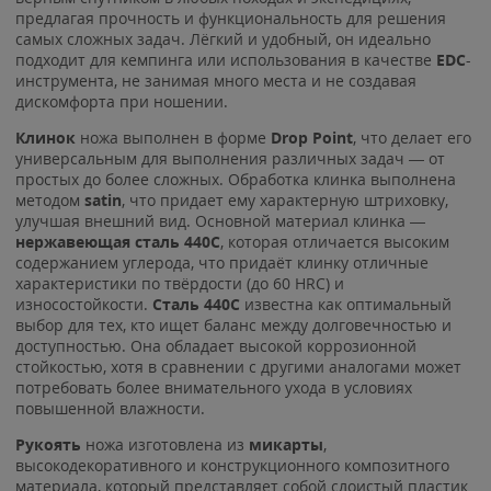
предлагая прочность и функциональность для решения
самых сложных задач. Лёгкий и удобный, он идеально
подходит для кемпинга или использования в качестве
EDC
-
инструмента, не занимая много места и не создавая
дискомфорта при ношении.
Клинок
ножа выполнен в форме
Drop Point
, что делает его
универсальным для выполнения различных задач — от
простых до более сложных. Обработка клинка выполнена
методом
satin
, что придает ему характерную штриховку,
улучшая внешний вид. Основной материал клинка —
нержавеющая сталь 440C
, которая отличается высоким
содержанием углерода, что придаёт клинку отличные
характеристики по твёрдости (до 60 HRC) и
износостойкости.
Сталь 440C
известна как оптимальный
выбор для тех, кто ищет баланс между долговечностью и
доступностью. Она обладает высокой коррозионной
стойкостью, хотя в сравнении с другими аналогами может
потребовать более внимательного ухода в условиях
повышенной влажности.
Рукоять
ножа изготовлена из
микарты
,
высокодекоративного и конструкционного композитного
материала, который представляет собой слоистый пластик