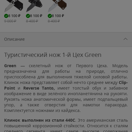
8 100
₽
8 100
₽
8 100
₽
9 000
₽
8 400
₽
8 400
₽
Описание
Туристический нож 1-й Цех Green
Green —
скелетный нож от Первого Цеха. Модель
предназначена для работы на природе, отлично
приспособлена для выполнения тяжелой силовой работы.
Клинок ножа представляет собой нечто среднее между
Clip-
Point
и
Reverse Tanto,
имеет толстый обух и забавное
изображение в виде зелёного инопланетянина на рукояти.
Рукоять ножа анатомической формы, имеет подпальцевый
упор, а также отверстия для намотки паракорда.
Комплектуется ножнами из кайдекса.
Клинок выполнен из стали 440C
. Это американская сталь
повышенной коррозионной стойкости. Относится к сталям
среднего сегмента, имеет самое высокое содержание