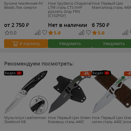
Бусина темлячная AV
Нож Spyderco Chaparral
Нож Первый Цех
Beads Лик смерти
LTW сталь CTS-XHP
Мангалоид сталь 440
рукоять Gray FRN
(C152PGY)
от 2 750
₽
Нет в наличии
6 750
₽
0.0
5.0
5.0
Уведомить
Уведомить
В корзину
Рекомендуем посмотреть:
Видео
Видео
-4%
-4
Мультитул Leatherman
Нож Первый Цех Green
Нож Первый Цех Gre
Skeletool KB
блэквош сталь 440C
сатин сталь 440C (ко