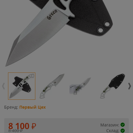
Бренд:
Первый Цех
8 100
₽
Магазин:
8 400
₽
Склад: