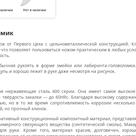
 наличии
Нет в наличии
Нет в наличии
Нет в наличии
Нет в н
омик
 от Первого Цеха с цельнометаллической конструкцией. К
, что позволяет пользоваться ножом практическим в любых усло
ость.
обычная рукоять в форме змейки или лабиринта-головоломк
упь и хорошо лежит в руке даже несмотря на рисунок.
кая нержавеющая сталь 400 серии. Она имеет самое высоко
ю твёрдость закалки — до 60HRc. Благодаря высокому содержа
тью, но в то же время сопротивляемость коррозии несколько
й, но прочный клинок.
ративный конструкционный композитный материал, представ
лимерного связующего вещества (синтетической смолы). Мака
для руки. Кроме того, материал красив, долговечен, хоро
в реакцию со многими химическими веществами и имеет широ