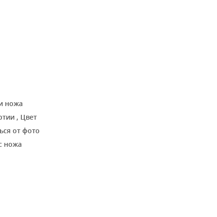
и ножа
артии
,
Цвет
ься от фото
с ножа