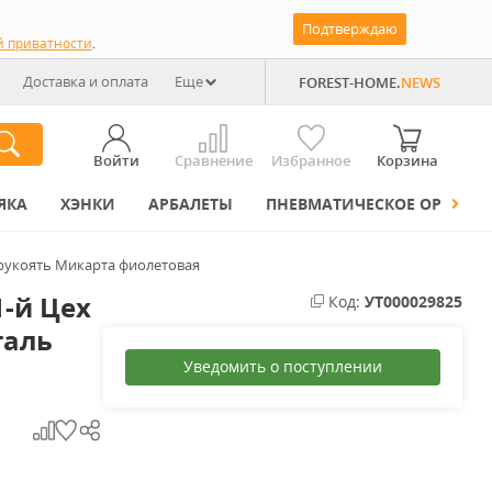
Подтверждаю
й приватности
.
Доставка и оплата
Еще
FOREST-HOME.
NEWS
Войти
Сравнение
Избранное
Корзина
ЯКА
ХЭНКИ
АРБАЛЕТЫ
ПНЕВМАТИЧЕСКОЕ ОРУЖИЕ
рукоять Микарта фиолетовая
-й Цех
Код:
УТ000029825
таль
Уведомить о поступлении