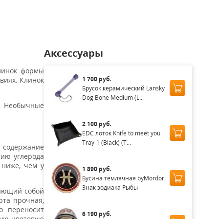
аличии
Нет в наличии
Нет в наличии
Нет в наличии
Аксессуары
линок формы
1 700 руб.
виях. Клинок
Брусок керамический Lansky
Dog Bone Medium (L...
и. Необычные
2 100 руб.
EDC лоток Knife to meet you
Tray-1 (Black) (T...
е содержание
нию углерода
 ниже, чем у
1 890 руб.
Бусина темлячная byMordor
Знак зодиака Рыбы
ляющий собой
рта прочная,
шо переносит
6 190 руб.
кую цветовую