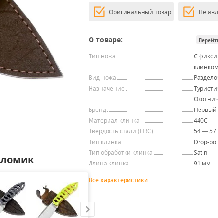
Оригинальный товар
Не яв
О товаре:
Перейт
Тип ножа
С фикс
клинко
Вид ножа
Раздел
Назначение
Туристи
Охотни
Бренд
Первый
Материал клинка
440C
Твердость стали (HRC)
54 — 57
Тип клинка
Drop-poi
Тип обработки клинка
Satin
оломик
Длина клинка
91 мм
Все характеристики