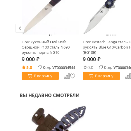
и XL
Нож кухонный Owl Knife
Нож Bestech Fanga сталь 
0Co
Овощной P100 сталь N690
рукоять Blue G10/Carbon F
рукоять черный G10
(BG18E)
9 000
9 000
₽
₽
5.0
Код:
0.0
Код:
0026033
УТ000034544
УТ000034
В корзину
В корзину
ВЫ НЕДАВНО СМОТРЕЛИ