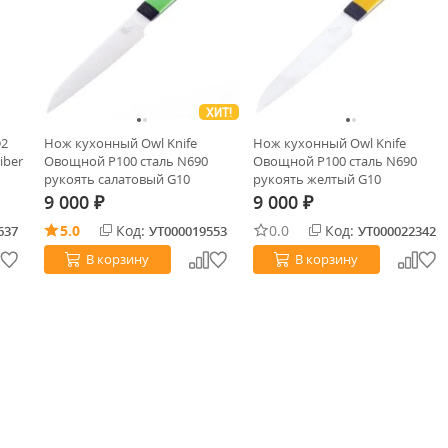
ХИТ!
D2
Нож кухонный Owl Knife
Нож кухонный Owl Knife
iber
Овощной P100 сталь N690
Овощной P100 сталь N690
рукоять салатовый G10
рукоять желтый G10
9 000
9 000
₽
₽
5.0
Код:
0.0
Код:
637
УТ000019553
УТ000022342
В корзину
В корзину