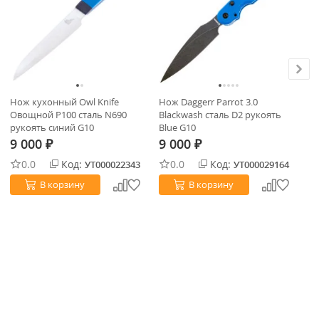
Нож кухонный Owl Knife
Нож Daggerr Parrot 3.0
Но
Овощной P100 сталь N690
Blackwash сталь D2 рукоять
са
рукоять синий G10
Blue G10
Ми
9 000
9 000
9
₽
₽
0.0
Код:
0.0
Код:
УТ000022343
УТ000029164
В корзину
В корзину