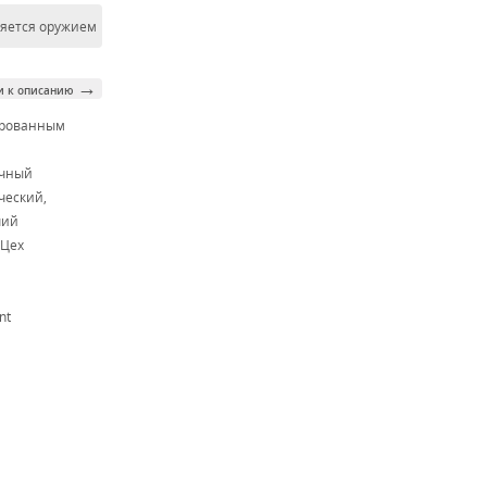
ляется оружием
→
и к описанию
ированным
м
очный
ческий,
чий
 Цех
nt