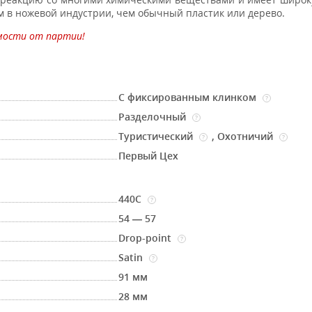
м в ножевой индустрии, чем обычный пластик или дерево.
мости от партии!
С фиксированным клинком
?
Разделочный
?
Туристический
,
Охотничий
?
?
Первый Цех
440C
?
54 — 57
Drop-point
?
Satin
?
91 мм
28 мм