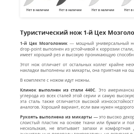
Нет в наличии
Нет в наличии
Нет в наличии
Нет в
Туристический нож 1-й Цех Мозгол
1-й Цех Мозголомик
— мощный универсальный нож
drop-point выполнен из устойчивой к коррозии стали
имеет хороший рез и высокую проникающую способн
Этот нож отличает от остальных коллег крайне не
накладки выполнены из микарты, она приятная на ощ
В комплекте с ножом идут ножны.
Клинок выполнен из стали 440C
. Это американс
углерода из всех сталей этой серии и самую высоку
эта сталь также отличается высокой износостойкос
аналогов. Хороший вариант, если вам нужен недорого
Рукоять выполнена из микарты —
это высоко деко
слоистый пластик на основе ткани или бумаги и по
нескользкая, не впитывает запахи и комфортная 
значительные перепады температуры, не вступает 