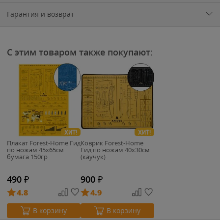
Гарантия и возврат
С этим товаром также покупают:
ХИТ!
ХИТ!
Плакат Forest-Home Гид
Коврик Forest-Home
по ножам 45х65см
Гид по ножам 40х30см
бумага 150гр
(каучук)
490
₽
900
₽
4.8
4.9
В корзину
В корзину