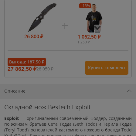
- 15%
26 800
₽
1 062,50
₽
1 250
₽
- 15%
Выгода:
187,50
₽
Купить комплект
27 862,50
₽
28 050
₽
1 615
₽
1 900
₽
1 900
₽
Описание
Складной нож Bestech Exploit
Exploit
— оригинальный современный фолдер, созданный
по эскизам братьев Сета Тодда (Seth Todd) и Терила Тодда
(Teryl Todd), основателей кастомного ножевого бренда Todd
Knife&Tool. Клинок извлекается фронтальным флиппером,