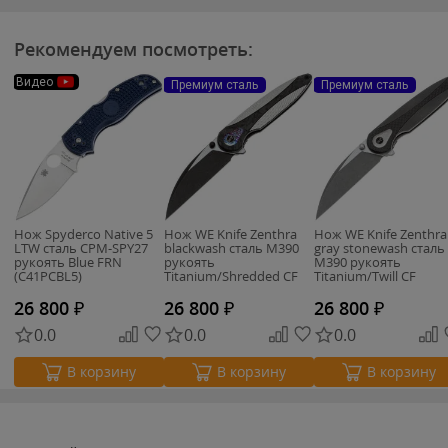
Рекомендуем посмотреть:
Видео
Премиум сталь
Премиум сталь
Нож Spyderco Native 5
Нож WE Knife Zenthra
Нож WE Knife Zenthra
LTW сталь CPM-SPY27
blackwash сталь M390
gray stonewash сталь
рукоять Blue FRN
рукоять
M390 рукоять
(C41PCBL5)
Titanium/Shredded CF
Titanium/Twill CF
(WE24021C-1)
(WE24021C-2)
26 800
₽
26 800
₽
26 800
₽
0.0
0.0
0.0
В корзину
В корзину
В корзину