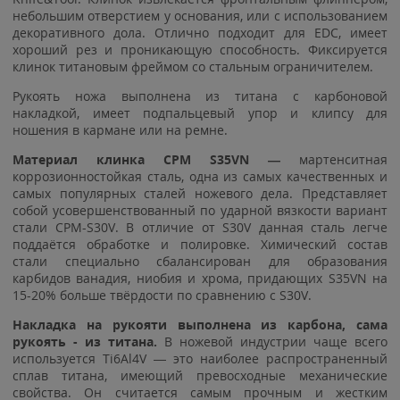
небольшим отверстием у основания, или с использованием
декоративного дола. Отлично подходит для EDC, имеет
хороший рез и проникающую способность. Фиксируется
клинок титановым фреймом со стальным ограничителем.
Рукоять ножа выполнена из титана с карбоновой
накладкой, имеет подпальцевый упор и клипсу для
ношения в кармане или на ремне.
Материал клинка CPM S35VN —
мартенситная
коррозионностойкая сталь, одна из самых качественных и
самых популярных сталей ножевого дела. Представляет
собой усовершенствованный по ударной вязкости вариант
стали CPM-S30V. В отличие от S30V данная сталь легче
поддаётся обработке и полировке. Химический состав
стали специально сбалансирован для образования
карбидов ванадия, ниобия и хрома, придающих S35VN на
15-20% больше твёрдости по сравнению с S30V.
Накладка на рукояти выполнена из карбона, сама
рукоять - из титана
.
В ножевой индустрии чаще всего
используется Ti6Al4V — это наиболее распространенный
сплав титана, имеющий превосходные механические
свойства. Он считается самым прочным и жестким