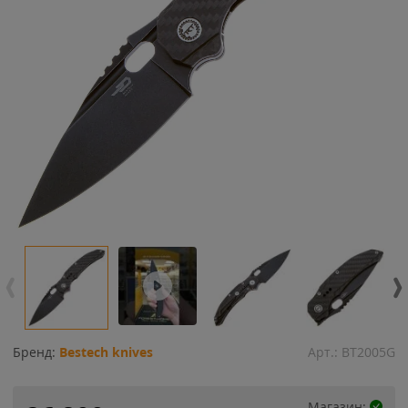
Бренд:
Bestech knives
Арт.:
BT2005G
Магазин: