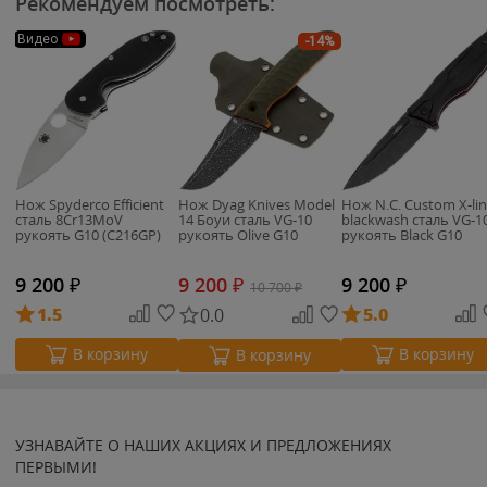
Рекомендуем посмотреть:
Видео
-14%
Нож Spyderco Efficient
Нож Dyag Knives Model
Нож N.C. Custom X-li
сталь 8Cr13MoV
14 Боуи сталь VG-10
blackwash сталь VG-1
рукоять G10 (C216GP)
рукоять Olive G10
рукоять Black G10
9 200
₽
9 200
₽
9 200
₽
10 700
₽
1.5
5.0
0.0
В корзину
В корзину
В корзину
УЗНАВАЙТЕ О НАШИХ АКЦИЯХ И ПРЕДЛОЖЕНИЯХ
ПЕРВЫМИ!