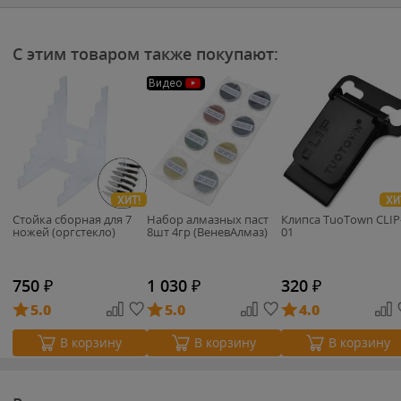
С этим товаром также покупают:
Видео
ХИТ!
ХИ
Стойка сборная для 7
Набор алмазных паст
Клипса TuoTown CLIP
ножей (оргстекло)
8шт 4гр (ВеневАлмаз)
01
750
₽
1 030
₽
320
₽
5.0
5.0
4.0
В корзину
В корзину
В корзину