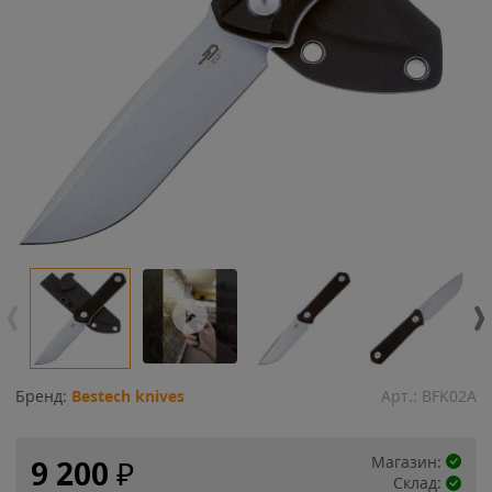
Бренд:
Bestech knives
Арт.:
BFK02A
Магазин:
9 200
₽
Склад: