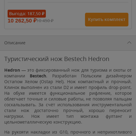
- 15%
Выгода:
187,50
₽
Купить комплект
10 262,50
₽
10 450
₽
1 615
₽
1 900
₽
1 900
₽
Описание
Туристический нож Bestech Hedron
Hedron —
это фиксированный нож для туризма и охоты от
компании
Bestech
. Разработан Польским дизайнером
Остапом Хелом (Ostap Hel). Нож компактный и прочный.
Клинок выполнен из стали D2 и имеет профиль drop-point.
На обухе имеется функциональное рифление, которое
облегчает точные и силовые работы, не позволяя пальцам
соскальзывать. За счёт использования инструментальной
стали нож достаточно прочный, хорошо переносит
нагрузки. Нож имеет тип монтажа фултанг и
цельнометаллическую конструкцию.
На рукояти накладки из G10, прочного и неприхотливого