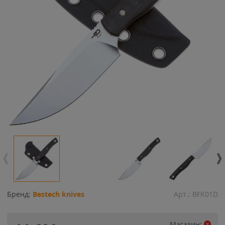
Бренд:
Bestech knives
Арт.:
BFK01D
Магазин: