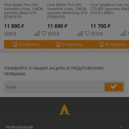
Нож Boker Plus HEL
Нож Boker Plus HEL
Нож Spyderco Cat ста
Karambit сталь 154CM
Karambit сталь 154CM
CTS-BD1 рукоять Blac
рукоять Black G10
рукоять Blue/Grey G10
G10 (C129GP)
(01BO515)
(01BO516)
11 690
₽
11 690
₽
11 700
₽
0.0
0.0
0.0
В корзину
В корзину
В корзину
УЗНАВАЙТЕ О НАШИХ АКЦИЯХ И ПРЕДЛОЖЕНИЯХ
ПЕРВЫМИ!
Информация