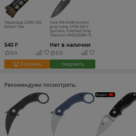
Паракорд CORD 550
Нож WE Knife Exciton
Desert 10м
gray сталь CPM-20CV
рукоять Polished Gray
Titanium (WE22038A-7)
540
₽
Нет в наличии
0.0
0.0
Уведомить
В корзину
Рекомендуем посмотреть:
Видео