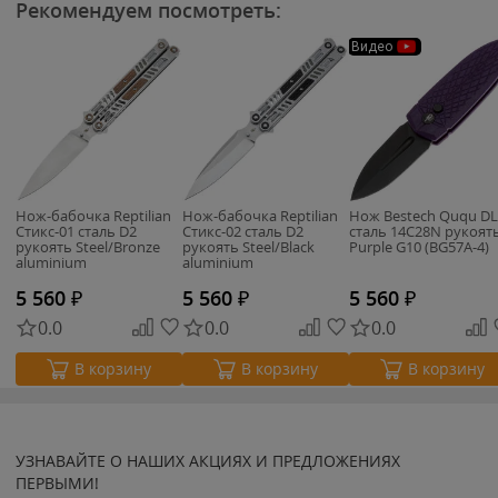
Рекомендуем посмотреть:
Видео
Нож-бабочка Reptilian
Нож-бабочка Reptilian
Нож Bestech Ququ D
Стикс-01 сталь D2
Стикс-02 сталь D2
сталь 14C28N рукоят
рукоять Steel/Bronze
рукоять Steel/Black
Purple G10 (BG57A-4)
aluminium
aluminium
5 560
₽
5 560
₽
5 560
₽
0.0
0.0
0.0
В корзину
В корзину
В корзину
УЗНАВАЙТЕ О НАШИХ АКЦИЯХ И ПРЕДЛОЖЕНИЯХ
ПЕРВЫМИ!