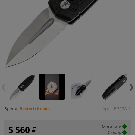
Бренд:
Bestech knives
Арт.:
BG57A-1
Магазин:
5 560
₽
Склад: