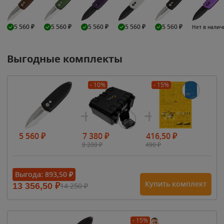
5 560
₽
5 560
₽
5 560
₽
5 560
₽
5 560
₽
Нет в нали
Выгодные комплекты
- 10%
- 15%
5 560
₽
7 380
₽
416,50
₽
8 200
₽
490
₽
Выгода:
893,50
₽
Купить комплект
13 356,50
₽
14 250
₽
- 15%