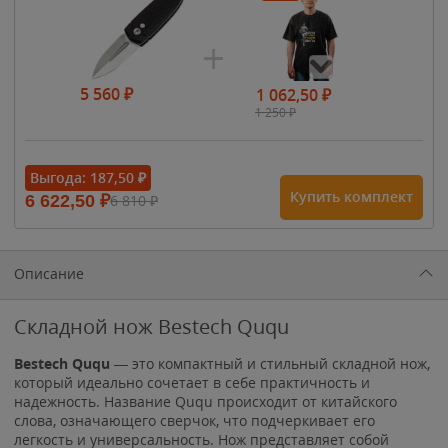
5 560
₽
1 062,50
₽
1 250
₽
- 15%
Выгода:
187,50
₽
Купить комплект
6 622,50
₽
6 810
₽
1 615
₽
1 900
₽
1 900
₽
Описание
Складной нож Bestech Ququ
Bestech Ququ
— это компактный и стильный складной нож,
который идеально сочетает в себе практичность и
надежность. Название Ququ происходит от китайского
слова, означающего сверчок, что подчеркивает его
легкость и универсальность. Нож представляет собой