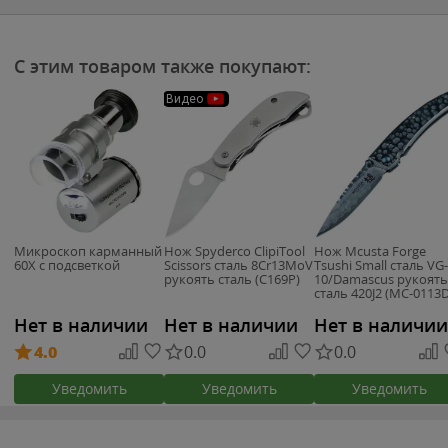
С этим товаром также покупают:
Видео
Микроскоп карманный
Нож Spyderco ClipiTool
Нож Mcusta Forge
60X с подсветкой
Scissors сталь 8Cr13MoV
Tsushi Small сталь VG-
рукоять сталь (C169P)
10/Damascus рукоять
сталь 420J2 (MC-0113D
Нет в наличии
Нет в наличии
Нет в наличии
4.0
0.0
0.0
Уведомить
Уведомить
Уведомить