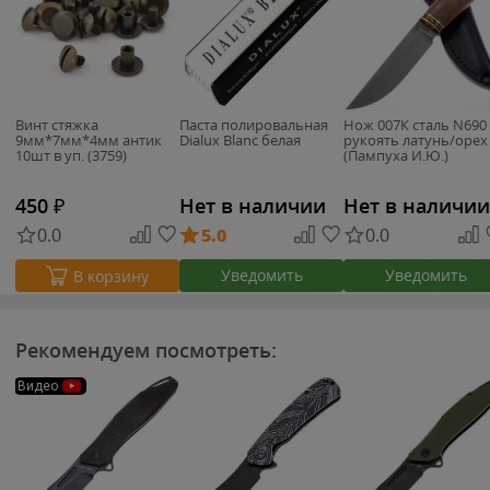
Винт стяжка
Паста полировальная
Нож 007К сталь N690
9мм*7мм*4мм антик
Dialux Blanc белая
рукоять латунь/орех
10шт в уп. (3759)
(Пампуха И.Ю.)
450
₽
Нет в наличии
Нет в наличии
0.0
5.0
0.0
Уведомить
Уведомить
В корзину
Рекомендуем посмотреть:
Видео