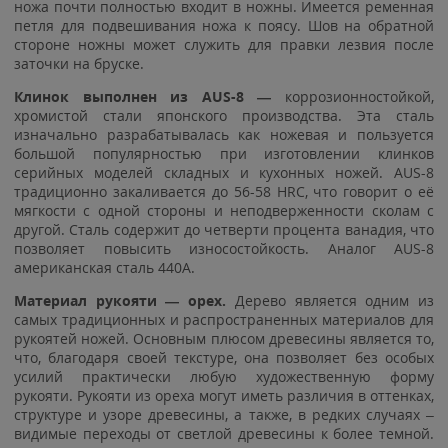
ножа почти полностью входит в ножны. Имеется ременная
петля для подвешивания ножа к поясу. Шов на обратной
стороне ножны может служить для правки лезвия после
заточки на бруске.
Клинок выполнен из AUS-8 —
коррозионностойкой,
хромистой стали японского производства. Эта сталь
изначально разрабатывалась как ножевая и пользуется
большой популярностью при изготовлении клинков
серийных моделей складных и кухонных ножей. AUS-8
традиционно закаливается до 56-58 HRC, что говорит о её
мягкости с одной стороны и неподверженности сколам с
другой. Сталь содержит до четверти процента ванадия, что
позволяет повысить износостойкость. Аналог AUS-8
американская сталь 440A.
Материал рукояти — орех.
Дерево является одним из
самых традиционных и распространенных материалов для
рукоятей ножей. Основным плюсом древесины является то,
что, благодаря своей текстуре, она позволяет без особых
усилий практически любую художественную форму
рукояти. Рукояти из ореха могут иметь различия в оттенках,
структуре и узоре древесины, а также, в редких случаях –
видимые переходы от светлой древесины к более темной.