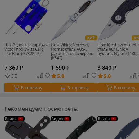
ХИТ!
ХИ
Швейцарская карточка
Нож Viking Nordway
Нож Kershaw Aftereff
Victorinox Swiss Card
Hornet сталь AUS-8
сталь 8Cr13MoV
Lite Blue (0.7322.T2)
рукоять сталь/дерево
рукоять Nylon (1180)
(K542)
7 360
₽
1 690
₽
3 840
₽
0.0
5.0
5.0
В корзину
В корзину
В корзину
Рекомендуем посмотреть:
Видео
Видео
Видео