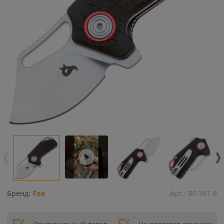
Бренд:
Fox
Арт.:
BF-761 B