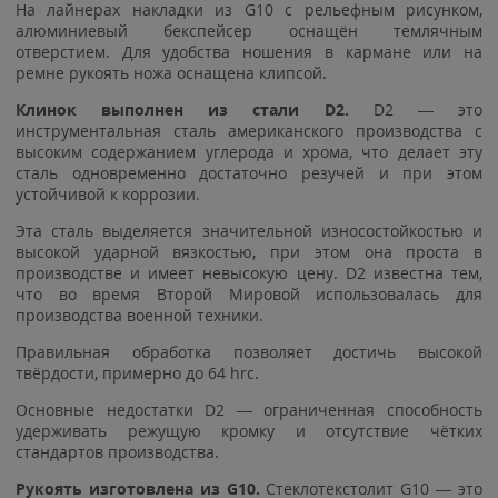
На лайнерах накладки из G10 с рельефным рисунком,
алюминиевый бекспейсер оснащён темлячным
отверстием. Для удобства ношения в кармане или на
ремне рукоять ножа оснащена клипсой.
Клинок выполнен из стали D2.
D2 — это
инструментальная сталь американского производства с
высоким содержанием углерода и хрома, что делает эту
сталь одновременно достаточно резучей и при этом
устойчивой к коррозии.
Эта сталь выделяется значительной износостойкостью и
высокой ударной вязкостью, при этом она проста в
производстве и имеет невысокую цену. D2 известна тем,
что во время Второй Мировой использовалась для
производства военной техники.
Правильная обработка позволяет достичь высокой
твёрдости, примерно до 64 hrc.
Основные недостатки D2 — ограниченная способность
удерживать режущую кромку и отсутствие чётких
стандартов производства.
Рукоять изготовлена
из G10.
Стеклотекстолит G10 — это