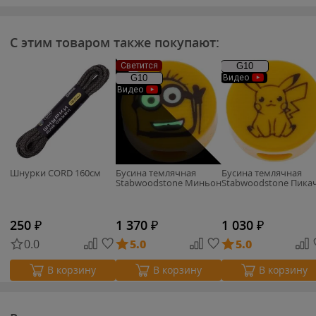
С этим товаром также покупают:
Светится
G10
G10
Видео
Видео
Шнурки CORD 160см
Бусина темлячная
Бусина темлячная
Stabwoodstone Миньон
Stabwoodstone Пика
250
₽
1 370
₽
1 030
₽
0.0
5.0
5.0
В корзину
В корзину
В корзину