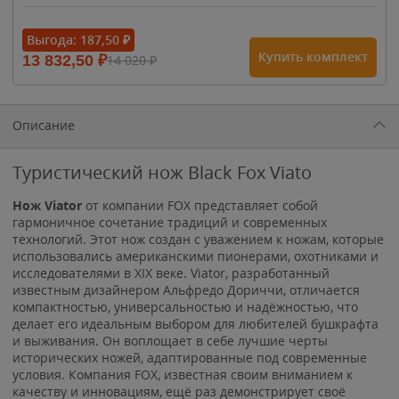
- 15%
Выгода:
187,50
₽
Купить комплект
13 832,50
₽
14 020
₽
1 615
₽
1 900
₽
1 900
₽
Описание
Туристический нож Black Fox Viato
Нож Viator
от компании FOX представляет собой
гармоничное сочетание традиций и современных
технологий. Этот нож создан с уважением к ножам, которые
использовались американскими пионерами, охотниками и
исследователями в XIX веке. Viator, разработанный
известным дизайнером Альфредо Дориччи, отличается
компактностью, универсальностью и надёжностью, что
делает его идеальным выбором для любителей бушкрафта
и выживания. Он воплощает в себе лучшие черты
исторических ножей, адаптированные под современные
условия. Компания FOX, известная своим вниманием к
качеству и инновациям, ещё раз демонстрирует своё