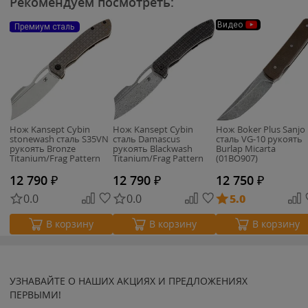
Рекомендуем посмотреть:
Видео
Премиум сталь
Нож Kansept Cybin
Нож Kansept Cybin
Нож Boker Plus Sanjo
stonewash сталь S35VN
сталь Damascus
сталь VG-10 рукоять
рукоять Bronze
рукоять Blackwash
Burlap Micarta
Titanium/Frag Pattern
Titanium/Frag Pattern
(01BO907)
12 790
₽
12 790
₽
12 750
₽
0.0
0.0
5.0
В корзину
В корзину
В корзину
УЗНАВАЙТЕ О НАШИХ АКЦИЯХ И ПРЕДЛОЖЕНИЯХ
ПЕРВЫМИ!