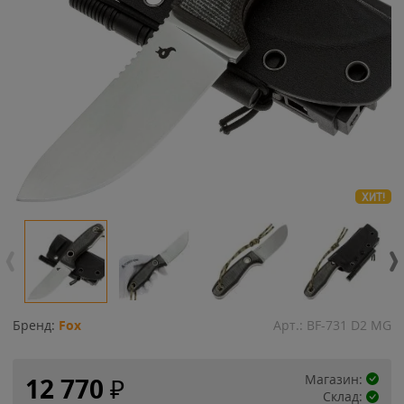
ХИТ!
Бренд:
Fox
Арт.:
BF-731 D2 MG
Магазин:
12 770
₽
Склад: