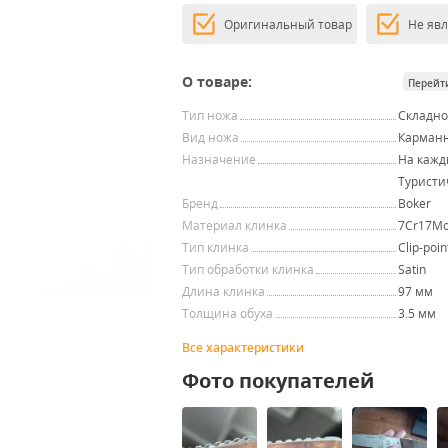
Оригинальный товар
Не яв
О товаре:
Перейт
Тип ножа
Складн
Вид ножа
Карман
Назначение
На кажд
Туристи
Бренд
Boker
Материал клинка
7Cr17M
Тип клинка
Clip-poin
Тип обработки клинка
Satin
Длина клинка
97 мм
Толщина обуха
3.5 мм
Все характеристики
Фото покупателей