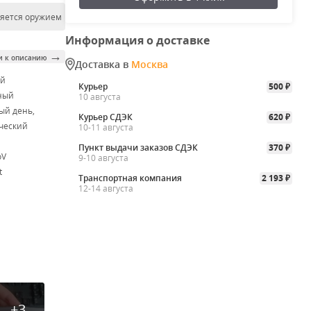
ляется оружием
Информация о доставке
→
и к описанию
Доставка в
Москва
ой
Курьер
500
₽
ный
10 августа
ый день,
Курьер СДЭК
620
₽
ческий
10-11 августа
Пункт выдачи заказов СДЭК
370
₽
oV
9-10 августа
t
Транспортная компания
2 193
₽
12-14 августа
+3