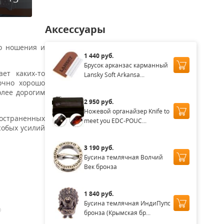
Аксессуары
го ношения и
1 440 руб.
Брусок арканзас карманный
ет каких-то
Lansky Soft Arkansa...
очно хорошо
олее дорогим
2 950 руб.
Ножевой органайзер Knife to
ространенных
meet you EDC-POUC...
собых усилий
3 190 руб.
Бусина темлячная Волчий
Век бронза
1 840 руб.
Бусина темлячная ИндиПупс
бронза (Крымская бр...