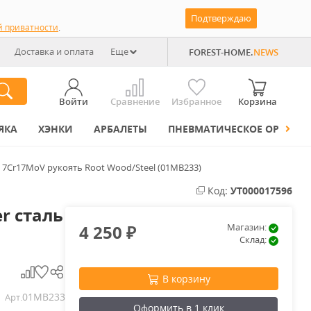
Подтверждаю
й приватности
.
Доставка и оплата
Еще
FOREST-HOME.
NEWS
Войти
Сравнение
Избранное
Корзина
ЯКА
ХЭНКИ
АРБАЛЕТЫ
ПНЕВМАТИЧЕСКОЕ ОРУЖИЕ
 7Cr17MoV рукоять Root Wood/Steel (01MB233)
Код:
УТ000017596
r сталь
4 250
Магазин:
₽
Склад:
В корзину
01MB233
Арт.
Оформить в 1 клик