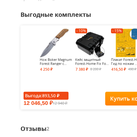
Выгодные комплекты
- 10%
- 15%
Нож Boker Magnum
Кейс защитный
Плакат Forest-
Forest Ranger с...
Forest-Home Fix Fo...
Гид по ножам ..
8 200
490
4 250
7 380
416,50
₽
₽
₽
₽
₽
Выгода:
893,50
₽
Купить к
12 046,50
12 940
₽
₽
Отзывы
2