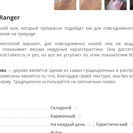
Ranger
дной нож, который прекрасно подойдёт как для повседневно
вания на природе.
плохой вариант, для повседневных ножей, она не выда
у показывает весьма недурные характеристики. Она достат
состойкость и рез, но все же уступает по этим показателям б
рева
— дерево является одним из самых традиционных и расп
весины является то, что, благодаря своей текстуре, она без о
орму. Традиционно используется на охотничьих ножах.
Складной
?
Карманный
?
На каждый день
,
Туристический
?
?
Boker