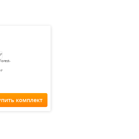
Forest-
0
₽
упить комплект
Home Staff
 900
₽