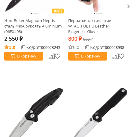
ХИТ!
Нож Boker Magnum Neptis
Перчатки тактические
Но
сталь 440A рукоять Aluminium
WTACTFUL PU Leather
BK
(06EX408)
Fingerless Gloves
Bl
2 550
800
1
₽
₽
990
₽
5.0
Код:
0.0
Код:
УТ000023243
УТ000028938
В корзину
В корзину