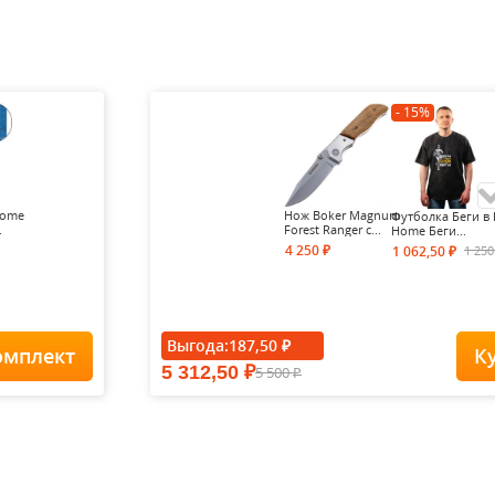
- 15%
Home
Нож Boker Magnum
Футболка Беги в 
.
Forest Ranger с...
Home Беги...
4 250
1 25
1 062,50
₽
₽
- 15%
Выгода:
187,50
₽
омплект
К
5 312,50
5 500
₽
Футболка Forest-
₽
Redes...
1 900
1
1 615
₽
₽