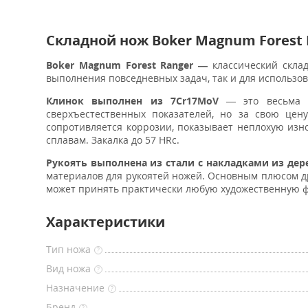
Складной нож Boker Magnum Forest 
Boker Magnum Forest Ranger —
классический скла
выполнения повседневных задач, так и для использо
Клинок выполнен из
7Cr17MoV
— это весьма не
сверхъестественных показателей, но за свою цен
сопротивляется коррозии, показывает неплохую изно
сплавам. Закалка до 57 HRc.
Рукоять выполнена из стали с накладками из де
материалов для рукоятей ножей. Основным плюсом дре
может принять практически любую художественную ф
Характеристики
Тип ножа
?
Вид ножа
?
Назначение
?
Бренд
?