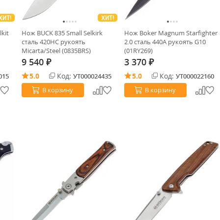
ХИТ!
ХИТ!
kit
Нож BUCK 835 Small Selkirk
Нож Boker Magnum Starfighter
сталь 420HC рукоять
2.0 сталь 440A рукоять G10
Micarta/Steel (0835BRS)
(01RY269)
9 540
3 370
₽
₽
5.0
Код:
5.0
Код:
015
УТ000024435
УТ000022160
В корзину
В корзину