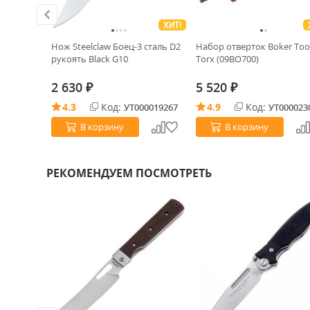
ХИТ!
аль
Нож Steelclaw Боец-3 сталь D2
Набор отверток Boker Tool
bourtia
рукоять Black G10
Torx (09BO700)
2 630
5 520
₽
₽
4.3
Код:
4.9
Код:
0030728
УТ000019267
УТ000023
В корзину
В корзину
РЕКОМЕНДУЕМ ПОСМОТРЕТЬ