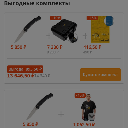
Выгодные комплекты
- 10%
- 15%
5 850
₽
7 380
₽
416,50
₽
8 200
₽
490
₽
Выгода:
893,50
₽
Купить комплект
13 646,50
₽
14 540
₽
- 15%
5 850
₽
1 062,50
₽