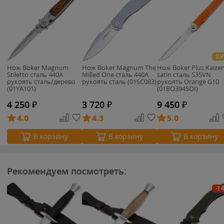
ХИ
Нож Boker Magnum
Нож Boker Magnum The
Нож Boker Plus Kaize
Stiletto сталь 440A
Milled One сталь 440A
satin сталь S35VN
рукоять сталь/дерево
рукоять сталь (01SC083)
рукоять Orange G10
(01YA101)
(01BO394SOI)
4 250
₽
3 720
₽
9 450
₽
4.0
4.3
5.0
В корзину
В корзину
В корзину
Рекомендуем посмотреть:
-1