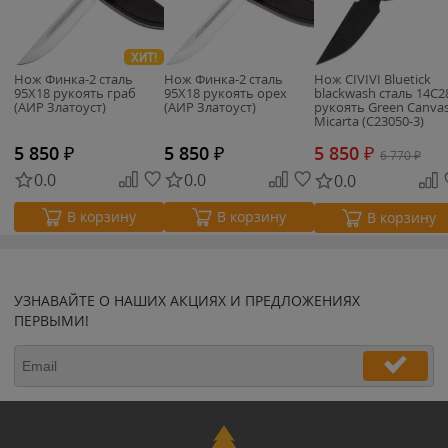
ХИТ!
Нож Финка-2 сталь
Нож Финка-2 сталь
Нож CIVIVI Bluetick
95Х18 рукоять граб
95Х18 рукоять орех
blackwash сталь 14C
(АИР Златоуст)
(АИР Златоуст)
рукоять Green Canva
Micarta (C23050-3)
5 850
₽
5 850
₽
5 850
₽
6 770
₽
0.0
0.0
0.0
В корзину
В корзину
В корзину
УЗНАВАЙТЕ О НАШИХ АКЦИЯХ И ПРЕДЛОЖЕНИЯХ
ПЕРВЫМИ!