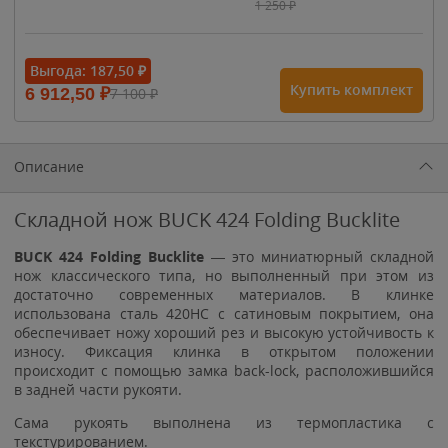
1 250
₽
- 15%
Выгода:
187,50
₽
Купить комплект
6 912,50
₽
7 100
₽
1 615
₽
1 900
₽
1 900
₽
Описание
Складной нож BUCK 424 Folding Bucklite
BUCK 424 Folding Bucklite
— это миниатюрный складной
нож классического типа, но выполненный при этом из
достаточно современных материалов. В клинке
использована сталь 420HC с сатиновым покрытием, она
обеспечивает ножу хороший рез и высокую устойчивость к
износу. Фиксация клинка в открытом положении
происходит с помощью замка back-lock, расположившийся
в задней части рукояти.
Сама рукоять выполнена из термопластика с
текстурированием.