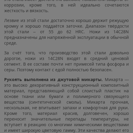
коррозии, кроме того, в ней идеально сочетаются
жесткость и вязкость.
Лезвие из этой стали достаточно хорошо держит режущую
кромку и хорошо поддаётся заточке. Диапазон твёрдости
этой стали – от 55 до 62 HRC. Ножи из 14C28N
предназначены для напряжённой эксплуатации в обычной
среде.
За счёт того, что производство этой стали довольно
дорогое, ножи из 14C28N входят в средний ценовой
сегмент. В ее составе почти нет примесей типа фосфора и
серы. Поэтому контакт с едой полностью безопасен.
Рукоять выполнена из джутовой микарты.
Микарта —
это высоко декоративный конструкционный композитный
материал, представляющий собой слоистый пластик на
основе ткани или бумаги и полимерного связующего
вещества (синтетической смолы). Микарта прочная,
нескользкая, не впитывает запахи и комфортная для руки.
Кроме того, материал красив, долговечен, хорошо
переносит значительные перепады температуры, не
вступает в реакцию со многими химическими веществами
и имеет широкую цветовую гамму. Эти качества делают его