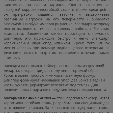
смотреться на вашем кармане. Клинок выполнен из
шведской коррозионностойкой стали в форме spear-point,
он прекрасно поддаётся заточке и выдерживает
различные нагрузки, на его поверхности - обработка
blackwash. На обухе имеется рифление, благодаря которому
можно выполнять точные и силовые работы с большим
комфортом. Извлечение клинка происходит с помощью
флиппера, это происходит быстро и легко благодаря
керамическим шарикоподшипникам. Кроме того клинок
можно извлечь при помощи подпальцевого отверстия. За
фиксацию ножа в открытом положении отвечает замок
liner-lock.
Накладки на стальных лайнерах выполнены из джутовой
микарты, которая придаёт ножу неповторимый образ.
Рукоять имеет простую и минималистичную форму,
флиппер формирует небольшой упор, два бонка в задней
части рукояти формируют отверстие под темляк. Для
ношения ножа в кармане предусмотрена стальная клипса.
Материал клинка 14C28N —
это шведская мелкозернистая
коррозионностойкая сталь, разработанная специально для
изготовления клинков. За счёт высокого содержания хрома
эта сталь имеет достаточно высокие показатели защиты от