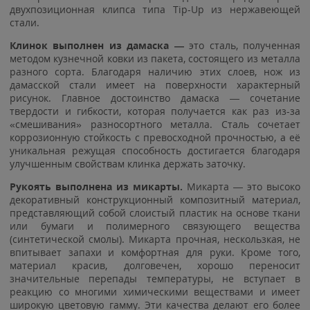
двухпозиционная клипса типа Tip-Up из нержавеющей
стали.
Клинок выполнен из дамаска —
это сталь, полученная
методом кузнечной ковки из пакета, состоящего из металла
разного сорта. Благодаря наличию этих слоев, нож из
дамасской стали имеет на поверхности характерный
рисунок. Главное достоинство дамаска — сочетание
твердости и гибкости, которая получается как раз из-за
«смешивания» разносортного металла. Сталь сочетает
коррозионную стойкость с превосходной прочностью, а её
уникальная режущая способность достигается благодаря
улучшенным свойствам клинка держать заточку.
Рукоять выполнена из микарты.
Микарта — это высоко
декоративный конструкционный композитный материал,
представляющий собой слоистый пластик на основе ткани
или бумаги и полимерного связующего вещества
(синтетической смолы). Микарта прочная, нескользкая, не
впитывает запахи и комфортная для руки. Кроме того,
материал красив, долговечен, хорошо переносит
значительные перепады температуры, не вступает в
реакцию со многими химическими веществами и имеет
широкую цветовую гамму. Эти качества делают его более