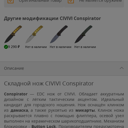
Оригинальный товар
Не является оружием
Другие модификации CIVIVI Conspirator
9 290
₽
Нет в наличии
Нет в наличии
Нет в наличии
Описание
Складной нож CIVIVI Conspirator
Conspirator
— EDC нож от CIVIVI. Обладает аккуратным
дизайном с лёгким тактическим акцентом. Идеальный
кандидат для городского ношения. Нож оснащён клинком
из
дамаска
, а также рукоятью из
микарты
. Клинок ножа
раскрывается плавно с помощью флиппера, осевой узел
выполнен на керамическом шарикоподшипнике. Механизм
блокировки -
Button Lock
. Производителем предусмотрена