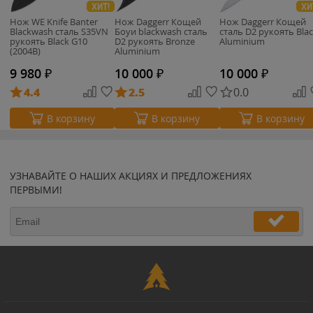
ХИТ!
ХИ
Нож WE Knife Banter
Нож Daggerr Кощей
Нож Daggerr Кощей
Blackwash сталь S35VN
Боуи blackwash сталь
сталь D2 рукоять Bla
рукоять Black G10
D2 рукоять Bronze
Aluminium
(2004B)
Aluminium
9 980
₽
10 000
₽
10 000
₽
4.4
2.5
0.0
В корзину
В корзину
В корзину
УЗНАВАЙТЕ О НАШИХ АКЦИЯХ И ПРЕДЛОЖЕНИЯХ
ПЕРВЫМИ!