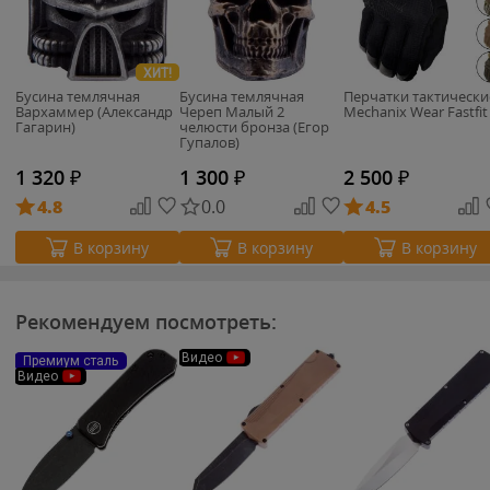
ХИТ!
Бусина темлячная
Бусина темлячная
Перчатки тактически
Вархаммер (Александр
Череп Малый 2
Mechanix Wear Fastfit
Гагарин)
челюсти бронза (Егор
Гупалов)
1 320
₽
1 300
₽
2 500
₽
4.8
0.0
4.5
В корзину
В корзину
В корзину
Рекомендуем посмотреть:
Видео
Премиум сталь
Видео