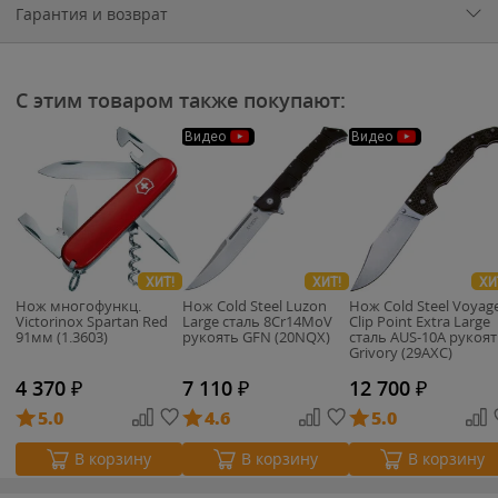
Гарантия и возврат
С этим товаром также покупают:
Видео
Видео
ХИТ!
ХИТ!
ХИ
Нож многофункц.
Нож Cold Steel Luzon
Нож Cold Steel Voyag
Victorinox Spartan Red
Large сталь 8Cr14MoV
Clip Point Extra Large
91мм (1.3603)
рукоять GFN (20NQX)
сталь AUS-10A рукоя
Grivory (29AXC)
4 370
₽
7 110
₽
12 700
₽
5.0
4.6
5.0
В корзину
В корзину
В корзину