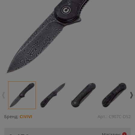
Бренд:
CIVIVI
Арт.:
C907C-DS2
Магазин: