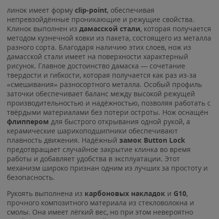
линок имеет форму
clip-point
, обеспечивая
непревзойдённые проникающие и режущие свойства.
Клинок выполнен из
дамасской стали
, которая получается
методом кузнечной ковки из пакета, состоящего из металла
разного сорта. Благодаря наличию этих слоев, нож из
дамасской стали имеет на поверхности характерный
рисунок. Главное достоинство дамаска — сочетание
твердости и гибкости, которая получается как раз из-за
«смешивания» разносортного металла. Особый профиль
заточки обеспечивает баланс между высокой режущей
производительностью и надёжностью, позволяя работать с
твёрдыми материалами без потери остроты. Нож оснащён
флиппером
для быстрого открывания одной рукой, а
керамические шарикоподшипники обеспечивают
плавность движения. Надёжный
замок Button Lock
предотвращает случайное закрытие клинка во время
работы и добавляет удобства в эксплуатации. Этот
механизм широко признан одним из лучших за простоту и
безопасность.
Рукоять выполнена из
карбоновых накладок
и
G10
,
прочного композитного материала из стекловолокна и
смолы. Она имеет лёгкий вес, но при этом невероятно