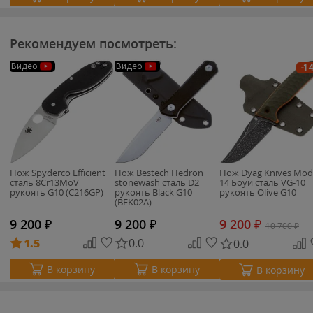
Рекомендуем посмотреть:
Видео
Видео
-1
Нож Spyderco Efficient
Нож Bestech Hedron
Нож Dyag Knives Mod
сталь 8Cr13MoV
stonewash сталь D2
14 Боуи сталь VG-10
рукоять G10 (C216GP)
рукоять Black G10
рукоять Olive G10
(BFK02A)
9 200
₽
9 200
₽
9 200
₽
10 700
₽
1.5
0.0
0.0
В корзину
В корзину
В корзину