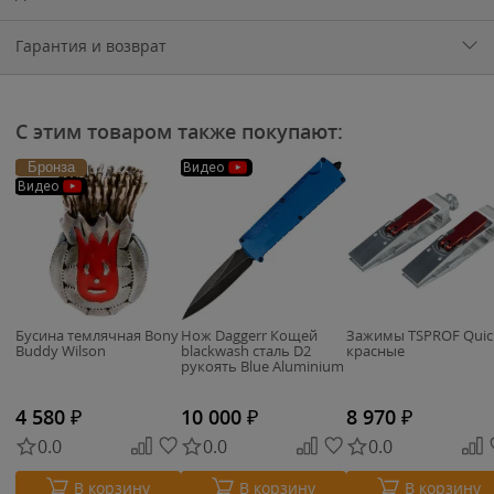
Гарантия и возврат
С этим товаром также покупают:
Бронза
Видео
Видео
Бусина темлячная Bony
Нож Daggerr Кощей
Зажимы TSPROF Quic
Buddy Wilson
blackwash сталь D2
красные
рукоять Blue Aluminium
4 580
₽
10 000
₽
8 970
₽
0.0
0.0
0.0
В корзину
В корзину
В корзину