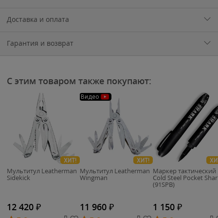
Доставка и оплата
Гарантия и возврат
С этим товаром также покупают:
Видео
ХИТ!
ХИТ!
ХИ
Мультитул Leatherman
Мультитул Leatherman
Маркер тактический
Sidekick
Wingman
Cold Steel Pocket Shar
(91SPB)
12 420
₽
11 960
₽
1 150
₽