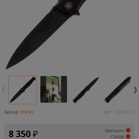
Бренд:
CIVIVI
Арт.:
C23025-2
Магазин:
8 350
₽
Склад: