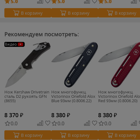
5.0
5.0
5.0
В корзину
В корзину
В корзину
Рекомендуем посмотреть:
Видео
Нож Kershaw Drivetrain
Нож многофункц.
Нож многофункц.
cталь D2 рукоять GFN
Victorinox Onefold Alox
Victorinox Onefold Al
(8655)
Blue 93мм (0.8006.22)
Red 93мм (0.8006.20)
8 370
₽
8 380
₽
8 380
₽
0.0
0.0
0.0
В корзину
В корзину
В корзину