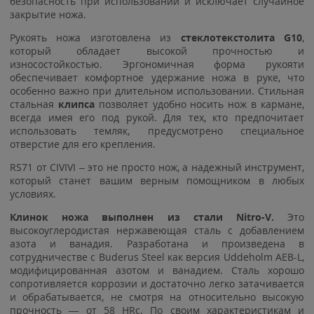
безопасность при использовании и исключает случайное
закрытие ножа.
Рукоять ножа изготовлена из
стеклотекстолита G10
,
который обладает высокой прочностью и
износостойкостью. Эргономичная форма рукояти
обеспечивает комфортное удержание ножа в руке, что
особенно важно при длительном использовании. Стильная
стальная
клипса
позволяет удобно носить нож в кармане,
всегда имея его под рукой. Для тех, кто предпочитает
использовать темляк, предусмотрено специальное
отверстие для его крепления.
RS71 от CIVIVI – это не просто нож, а надежный инструмент,
который станет вашим верным помощником в любых
условиях.
Клинок ножа выполнен из стали Nitro-V.
Это
высокоуглеродистая нержавеющая сталь с добавлением
азота и ванадия. Разработана и произведена в
сотрудничестве с Buderus Steel как версия Uddeholm AEB-L,
модифицированная азотом и ванадием. Сталь хорошо
сопротивляется коррозии и достаточно легко затачивается
и обрабатывается, не смотря на относительно высокую
прочность — от 58 HRc. По своим характеристикам и