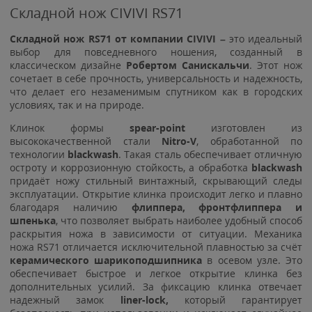
Складной нож CIVIVI RS71
Складной нож RS71 от компании CIVIVI –
это идеальный
выбор для повседневного ношения, созданный в
классическом дизайне
Робертом Санискальчи
. Этот нож
сочетает в себе прочность, универсальность и надежность,
что делает его незаменимым спутником как в городских
условиях, так и на природе.
Клинок формы
spear-point
изготовлен из
высококачественной стали
Nitro-V
, обработанной по
технологии
blackwash
. Такая сталь обеспечивает отличную
остроту и коррозионную стойкость, а обработка
blackwash
придаёт ножу стильный винтажный, скрывающий следы
эксплуатации. Открытие клинка происходит легко и плавно
благодаря наличию
флиппера, фронтфлиппера и
шпенька
, что позволяет выбрать наиболее удобный способ
раскрытия ножа в зависимости от ситуации. Механика
ножа RS71 отличается исключительной плавностью за счёт
керамического шарикоподшипника
в осевом узле. Это
обеспечивает быстрое и легкое открытие клинка без
дополнительных усилий. За фиксацию клинка отвечает
надежный замок
liner-lock,
который гарантирует