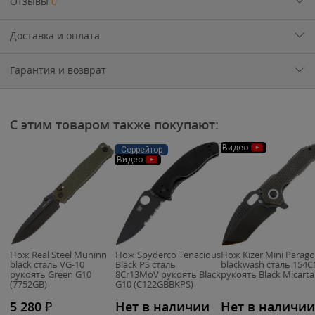
Отзывы
0
Доставка и оплата
Гарантия и возврат
С этим товаром также покупают:
Видео
Серрейтор
Видео
Нож Real Steel Muninn
Нож Spyderco Tenacious
Нож Kizer Mini Parag
black сталь VG-10
Black PS сталь
blackwash сталь 154
рукоять Green G10
8Cr13MoV рукоять Black
рукоять Black Micarta
(7752GB)
G10 (C122GBBKPS)
5 280
₽
Нет в наличии
Нет в наличии