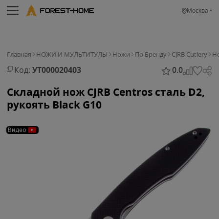
Москва
Главная
НОЖИ И МУЛЬТИТУЛЫ
Ножи
По Бренду
CJRB Cutlery
Но
Код:
УТ000020403
0.0
Складной нож CJRB Centros сталь D2,
рукоять Black G10
Видео