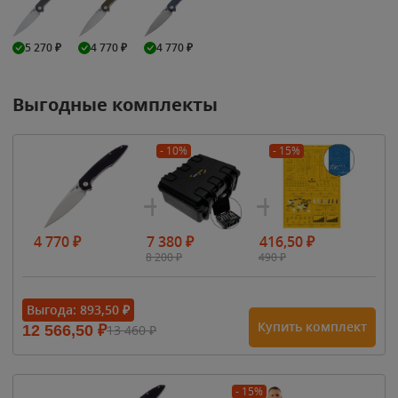
5 270
₽
4 770
₽
4 770
₽
Выгодные комплекты
- 10%
- 15%
4 770
₽
7 380
₽
416,50
₽
8 200
₽
490
₽
Выгода:
893,50
₽
Купить комплект
12 566,50
₽
13 460
₽
- 15%