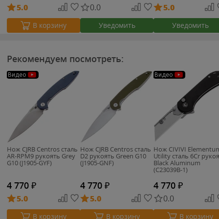
5.0
0.0
5.0
Уведомить
Уведомить
В корзину
Рекомендуем посмотреть:
Видео
Видео
Нож CJRB Centros сталь
Нож CJRB Centros сталь
Нож CIVIVI Elementu
AR-RPM9 рукоять Grey
D2 рукоять Green G10
Utility сталь 6Cr руко
G10 (J1905-GYF)
(J1905-GNF)
Black Aluminum
(C23039B-1)
4 770
₽
4 770
₽
4 770
₽
5.0
5.0
0.0
В корзину
В корзину
В корзину