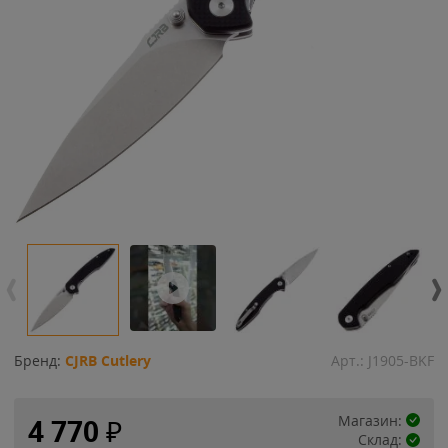
Бренд:
CJRB Cutlery
Арт.:
J1905-BKF
Магазин:
4 770
₽
Склад: