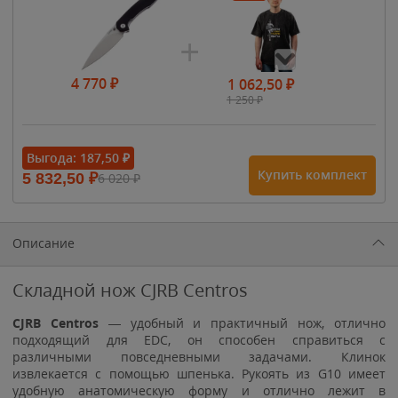
4 770
₽
1 062,50
₽
1 250
₽
- 15%
Выгода:
187,50
₽
Купить комплект
5 832,50
₽
6 020
₽
1 615
₽
1 900
₽
1 900
₽
Описание
Складной нож CJRB Centros
CJRB Centros
— удобный и практичный нож, отлично
подходящий для EDC, он способен справиться с
различными повседневными задачами. Клинок
извлекается с помощью шпенька. Рукоять из G10 имеет
удобную анатомическую форму и отлично лежит в