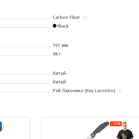
Carbon Fiber
?
Black
191 мм
98 г
Китай
Китай
Рэй Лаконико (Ray Laconico)
?
- 15%