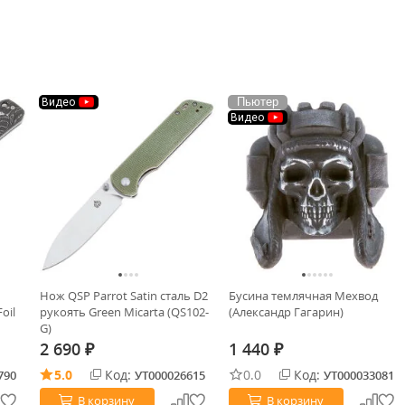
Пьютер
Видео
Видео
Нож QSP Parrot Satin сталь D2
Бусина темлячная Мехвод
oil
рукоять Green Micarta (QS102-
(Александр Гагарин)
G)
2 690
1 440
₽
₽
5.0
Код:
0.0
Код:
790
УТ000026615
УТ000033081
В корзину
В корзину