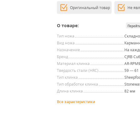
Оригинальный товар
Не яв
О товаре:
Перейт
Тип ножа
Складн
Вид ножа
Карман
Назначение
На кажд
Бренд
CJRB Cut
Материал клинка
AR-RPM
Твердость стали (HRC)
59 — 61
Тип клинка
Sheepfo
Тип обработки клинка
Stonewa
Длина клинка
82 мм
Все характеристики