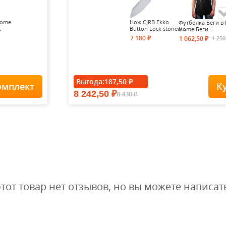
Home
Нож CJRB Ekko
Футболка Беги в 
.
Button Lock stonew...
Home Беги...
7 180
1 25
1 062,50
₽
₽
- 15%
Выгода:
187,50
₽
омплект
К
8 242,50
8 430
₽
Футболка Forest-
₽
Redes...
1 900
1
1 615
₽
₽
этот товар нет отзывов, но вы можете написат