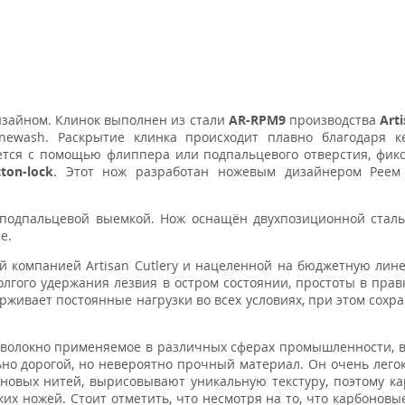
дизайном. Клинок выполнен из стали
AR-RPM9
производства
Art
newash. Раскрытие клинка происходит плавно благодаря к
ется с помощью флиппера или подпальцевого отверстия, фик
ton-lock
. Этот нож разработан ножевым дизайнером Реем
й подпальцевой выемкой. Нож оснащён двухпозиционной стал
е.
ой компанией Artisan Cutlery и нацеленной на бюджетную лин
олгого удержания лезвия в остром состоянии, простоты в прав
живает постоянные нагрузки во всех условиях, при этом сохр
еволокно применяемое в различных сферах промышленности, в
ьно дорогой, но невероятно прочный материал. Он очень легок
новых нитей, вырисовывают уникальную текстуру, поэтому к
их ножей. Стоит отметить, что несмотря на то, что карбоновы