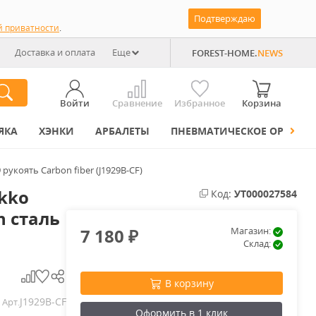
Подтверждаю
й приватности
.
Доставка и оплата
Еще
FOREST-HOME.
NEWS
Войти
Сравнение
Избранное
Корзина
ЯКА
ХЭНКИ
АРБАЛЕТЫ
ПНЕВМАТИЧЕСКОЕ ОРУЖИЕ
рукоять Carbon fiber (J1929B-CF)
kko
Код:
УТ000027584
h сталь
7 180
Магазин:
₽
Склад:
В корзину
J1929B-CF
Арт.
Оформить в 1 клик