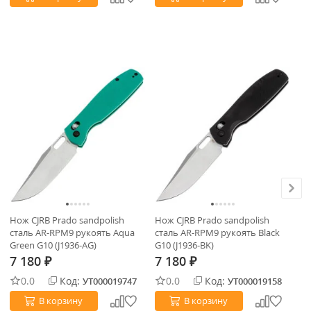
Нож CJRB Prado sandpolish
Нож CJRB Prado sandpolish
Но
сталь AR-RPM9 рукоять Aqua
сталь AR-RPM9 рукоять Black
ст
Green G10 (J1936-AG)
G10 (J1936-BK)
wo
7 180
7 180
7
₽
₽
0.0
Код:
0.0
Код:
УТ000019747
УТ000019158
В корзину
В корзину