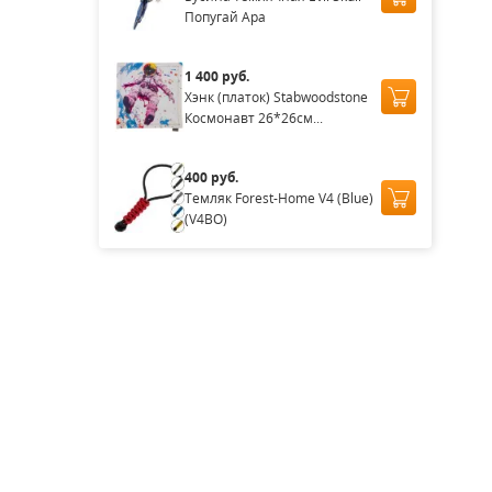
Попугай Ара
1 400 руб.
Хэнк (платок) Stabwoodstone
Космонавт 26*26см...
400 руб.
Темляк Forest-Home V4 (Blue)
(V4BO)