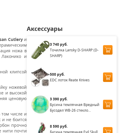
Аксессуары
isan Cutlery
и
3 740 руб.
ерамическим
Точилка Lansky D-SHARP (D-
сация ножа в
SHARP)
 Лаконико и
ьной клипсой
500 руб.
EDC лоток Reate Knives
ейку ножевой
ке и высокой
аняя ценовую
3 390 руб.
Бусина темлячная Вредный
Бусодел WB-26 стекло...
 том числе и
 и не боится
арбон прочно
8 590 руб.
е нити почти
Бусина темлячная Evil Skull