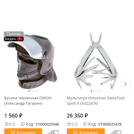
Пьютер
П
Видео
В
Бусина темлячная ОМОН
Мультитул Victorinox SwissTool
Но
(Александр Гагарин)
Spirit X (3.0224.N)
cт
G1
1 560
26 350
2
₽
₽
0.0
Код:
0.0
Код:
УТ000025948
УТ000025478
В корзину
В корзину