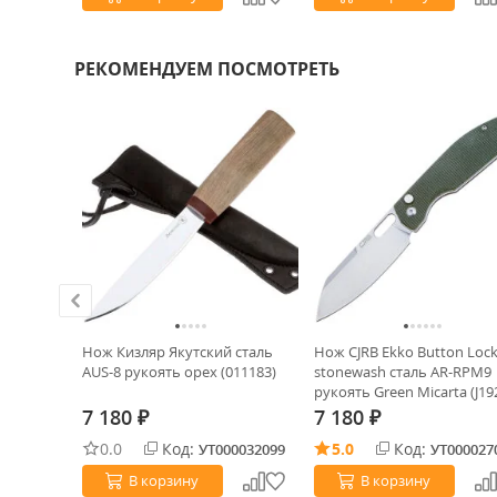
РЕКОМЕНДУЕМ ПОСМОТРЕТЬ
olm black
Нож Кизляр Якутский сталь
Нож CJRB Ekko Button Loc
ть Rose
AUS-8 рукоять орех (011183)
stonewash сталь AR-RPM9
d
рукоять Green Micarta (J19
MGN)
7 180
7 180
₽
₽
0.0
Код:
5.0
Код:
0033799
УТ000032099
УТ000027
В корзину
В корзину