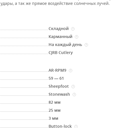
 удары, а так же прямое воздействие солнечных лучей.
Складной
?
Карманный
?
На каждый день
?
CJRB Cutlery
AR-RPM9
?
59 — 61
Sheepfoot
?
Stonewash
?
82 мм
25 мм
3 мм
Button-lock
?