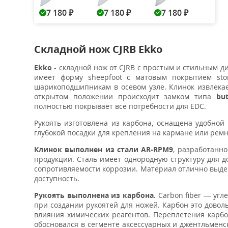
7 180
7 180
7 180
₽
₽
₽
Складной нож CJRB Ekko
Ekko
- складной нож от CJRB с простым и стильным 
имеет форму sheepfoot с матовым покрытием sto
шарикоподшипникам в осевом узле. Клинок извлека
открытом положении происходит замком типа
but
полностью покрывает все потребности для EDC.
Рукоять изготовлена из карбона, оснащена удобно
глубокой посадки для крепления на кармане или ремн
Клинок выполнен из стали AR-RPM9
, разработанн
продукции. Cталь имеет однородную структуру для д
сопротивляемости коррозии. Материал отлично выдер
доступность.
Рукоять выполнена из карбона.
Carbon fiber — угл
при создании рукоятей для ножей. Карбон это довол
влияния химических реагентов. Переплетения карбо
обосновался в сегменте аксессуарных и джентльменск