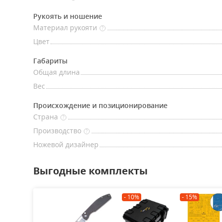
Рукоять и ношение
Материал рукояти
?
Цвет
Габариты
Общая длина
Вес
Происхождение и позиционирование
Страна
?
Производство
?
Ножевой дизайнер
Выгодные комплекты
- 10%
- 15%