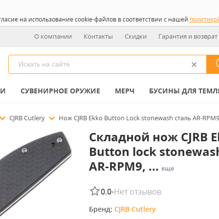
гласие на использование cookie-файлов в соответствии с нашей
политико
О компании
Контакты
Скидки
Гарантия и возврат
КИ
СУВЕНИРНОЕ ОРУЖИЕ
МЕРЧ
БУСИНЫ ДЛЯ ТЕМЛ
CJRB Cutlery
Нож CJRB Ekko Button Lock stonewash сталь AR-RPM9 
Складной нож CJRB E
Button lock stonewas
AR-RPM9, ...
еще
0.0
Нет отзывов
•
Бренд: 
CJRB Cutlery