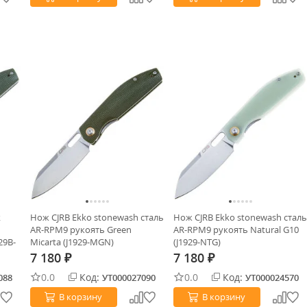
k
Нож CJRB Ekko stonewash сталь
Нож CJRB Ekko stonewash сталь
AR-RPM9 рукоять Green
AR-RPM9 рукоять Natural G10
29B-
Micarta (J1929-MGN)
(J1929-NTG)
7 180
7 180
₽
₽
0.0
Код:
0.0
Код:
088
УТ000027090
УТ000024570
В корзину
В корзину