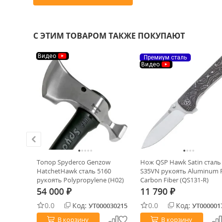
С ЭТИМ ТОВАРОМ ТАКЖЕ ПОКУПАЮТ
Видео
Премиум сталь
Видео
 Tanto
Топор Spyderco Genzow
Нож QSP Hawk Satin сталь
sert Tan
HatchetHawk сталь 5160
S35VN рукоять Aluminum F
рукоять Polypropylene (H02)
Carbon Fiber (QS131-R)
54 000
11 790
₽
₽
0.0
Код:
0.0
Код:
0003403
УТ000030215
УТ000001
В корзину
В корзину