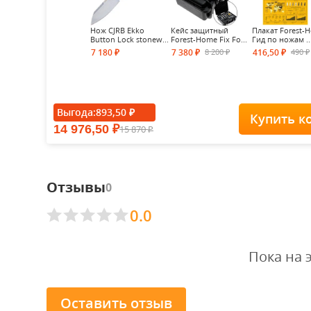
Нож CJRB Ekko
Кейс защитный
Плакат Forest-
Button Lock stonew...
Forest-Home Fix Fo...
Гид по ножам ..
8 200
490
7 180
7 380
416,50
₽
₽
₽
₽
₽
Выгода:
893,50
₽
Купить к
14 976,50
15 870
₽
₽
Отзывы
0
0.0
Пока на 
Оставить отзыв