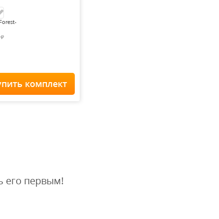
Forest-
0
₽
упить комплект
Home Staff
 900
₽
ь его первым!