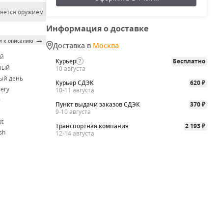
ляется оружием
Информация о доставке
→
и к описанию
Доставка в
Москва
ой
Курьер
Бесплатно
ный
10 августа
ый день
Курьер СДЭК
620
₽
lery
10-11 августа
9
Пункт выдачи заказов СДЭК
370
₽
9-10 августа
ot
Транспортная компания
2 193
₽
sh
12-14 августа