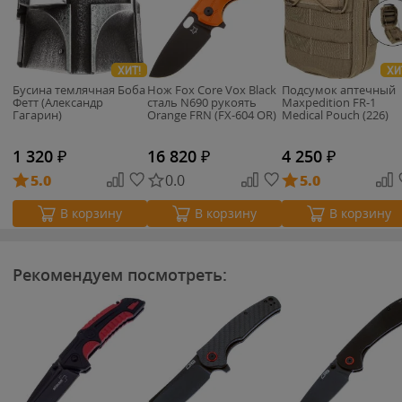
ХИТ!
ХИ
Бусина темлячная Боба
Нож Fox Core Vox Black
Подсумок аптечный
Фетт (Александр
сталь N690 рукоять
Maxpedition FR-1
Гагарин)
Orange FRN (FX-604 OR)
Medical Pouch (226)
1 320
₽
16 820
₽
4 250
₽
5.0
0.0
5.0
В корзину
В корзину
В корзину
Рекомендуем посмотреть: