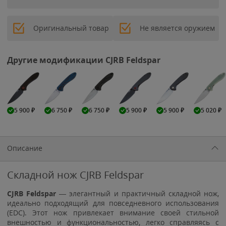
Оригинальный товар
Не является оружием
Другие модификации CJRB Feldspar
5 900
₽
6 750
₽
6 750
₽
5 900
₽
5 900
₽
5 020
₽
Описание
Складной нож CJRB Feldspar
CJRB Feldspar
— элегантный и практичный складной нож,
идеально подходящий для повседневного использования
(EDC). Этот нож привлекает внимание своей стильной
внешностью и функциональностью, легко справляясь с