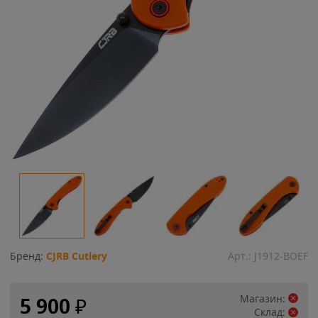
Бренд:
CJRB Cutlery
Арт.:
J1912-BOEF
Магазин:
5 900
₽
Склад: