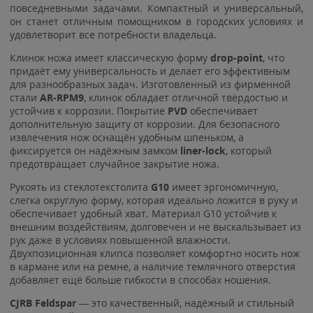
повседневными задачами. Компактный и универсальный,
он станет отличным помощником в городских условиях и
удовлетворит все потребности владельца.
Клинок ножа имеет классическую форму
drop-point
, что
придаёт ему универсальность и делает его эффективным
для разнообразных задач. Изготовленный из фирменной
стали
AR-RPM9
, клинок обладает отличной твёрдостью и
устойчив к коррозии. Покрытие
PVD
обеспечивает
дополнительную защиту от коррозии. Для безопасного
извлечения нож оснащён удобным шпеньком, а
фиксируется он надёжным замком
liner-lock
, который
предотвращает случайное закрытие ножа.
Рукоять из стеклотекстолита
G10
имеет эргономичную,
слегка округлую форму, которая идеально ложится в руку и
обеспечивает удобный хват. Материал G10 устойчив к
внешним воздействиям, долговечен и не выскальзывает из
рук даже в условиях повышенной влажности.
Двухпозиционная клипса позволяет комфортно носить нож
в кармане или на ремне, а наличие темлячного отверстия
добавляет ещё больше гибкости в способах ношения.
CJRB Feldspar
— это качественный, надёжный и стильный