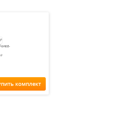
Forest-
0
₽
упить комплект
Home Staff
 900
₽