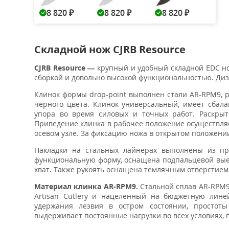
8 820
8 820
8 820
₽
₽
₽
Складной нож CJRB Resource
CJRB Resource —
крупный и удобный складной EDC н
сборкой и довольно высокой функциональностью. Ди
Клинок формы drop-point выполнен стали AR-RPM9, р
чёрного цвета. Клинок универсальный, имеет сбал
упора во время силовых и точных работ. Раскры
Приведение клинка в рабочее положение осуществля
осевом узле. За фиксацию ножа в открытом положении 
Накладки на стальных лайнерах выполнены из про
функциональную форму, оснащена подпальцевой выем
хват. Также рукоять оснащена темлячным отверстием
Материал клинка AR-RPM9.
Стальной сплав AR-RPM9 
Artisan Cutlery и нацеленный на бюджетную лине
удержания лезвия в остром состоянии, простот
выдерживает постоянные нагрузки во всех условиях, 