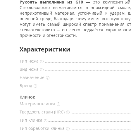
Рукоять выполнена из G10 —
это композитный 
Стекловолокно вымачивается в эпоксидной смоле
неприхотливый материал, устойчивый к ударам, в
внешней среде, благодаря чему имеет высокую попу
могут иметь самый широкий спектр применения от
стеклотекстолита – он легко поддаётся окрашива
прочности и огнестойкости.
Характеристики
Тип ножа
?
Вид ножа
?
Назначение
?
Бренд
?
Клинок
Материал клинка
?
Твердость стали (HRC)
?
Тип клинка
?
Тип обработки клинка
?