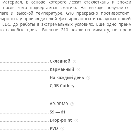
материал, в основе которого лежат стеклоткань и эпокси
, после чего подвергается сжатию. На выходе получаетс
лаге и высокой температуре. G10 прекрасно противостоит 
лярность у производителей фиксированных и складных ножей
 EDC, до работы в экстремальных условиях. Ещё одно преи
нию в любые цвета. Внешне G10 похож на микарту, но прев
Складной
?
Карманный
?
На каждый день
?
CJRB Cutlery
AR-RPM9
?
59 — 61
Drop-point
?
PVD
?