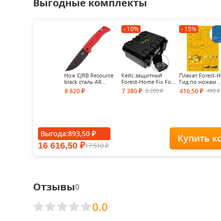
Выгодные комплекты
- 10%
- 15%
Нож CJRB Resource
Кейс защитный
Плакат Forest-
black сталь AR...
Forest-Home Fix Fo...
Гид по ножам ..
8 200
490
8 820
7 380
416,50
₽
₽
₽
₽
₽
Выгода:
893,50
₽
Купить к
16 616,50
17 510
₽
₽
Отзывы
0
0.0