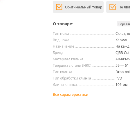
Оригинальный товар
Не яв
О товаре:
Перейт
Тип ножа
Складн
Вид ножа
Карман
Назначение
На кажд
Бренд
CJRB Cut
Материал клинка
AR-RPM
Твердость стали (HRC)
59 — 61
Тип клинка
Drop-poi
Тип обработки клинка
PVD
Длина клинка
106 мм
Все характеристики