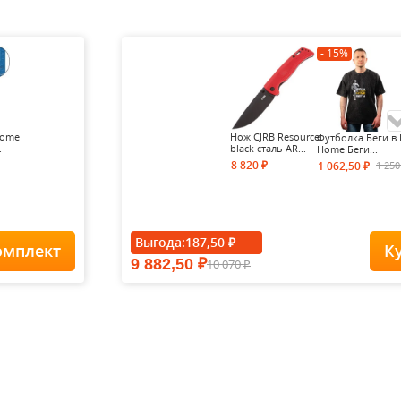
- 15%
Home
Нож CJRB Resource
Футболка Беги в 
.
black сталь AR...
Home Беги...
8 820
1 25
1 062,50
₽
₽
- 15%
Выгода:
187,50
₽
омплект
К
9 882,50
10 070
₽
Футболка Forest-
₽
Redes...
1 900
1
1 615
₽
₽