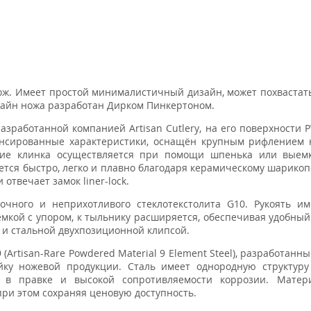
ож. Имеет простой минималистичный дизайн, может похвастат
зайн ножа разработан Дирком Пинкертоном.
азработанной компанией Artisan Cutlery, на его поверхности 
ансированные характеристики, оснащён крупным рифлением 
тие клинка осуществляется при помощи шпенька или выемк
ется быстро, легко и плавно благодаря керамическому шарико
отвечает замок liner-lock.
чного и неприхотливого стеклотекстолита G10. Рукоять им
кой с упором, к тыльнику расширяется, обеспечивая удобны
 и стальной двухпозиционной клипсой.
(Artisan-Rare Powdered Material 9 Element Steel), разработан
йку ножевой продукции. Cталь имеет однородную структуру
ы в правке и высокой сопротивляемости коррозии. Матер
при этом сохраняя ценовую доступность.