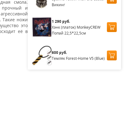
дная смола.
Викинг
я прочный и
агрессивной
. Такие ножи
1 290 руб.
мущество это
Хэнк (платок) MonkeyCREW
осходит её в
Попай 22,5*22,5см
600 руб.
Темляк Forest-Home V5 (Blue)