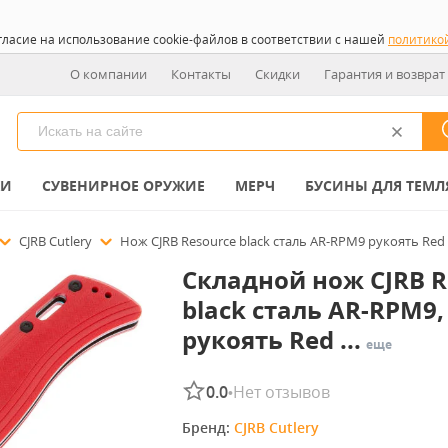
гласие на использование cookie-файлов в соответствии с нашей
политико
О компании
Контакты
Скидки
Гарантия и возврат
КИ
СУВЕНИРНОЕ ОРУЖИЕ
МЕРЧ
БУСИНЫ ДЛЯ ТЕМЛ
CJRB Cutlery
Нож CJRB Resource black сталь AR-RPM9 рукоять Red 
Складной нож CJRB R
black сталь AR-RPM9,
рукоять Red ...
еще
0.0
Нет отзывов
•
Бренд: 
CJRB Cutlery