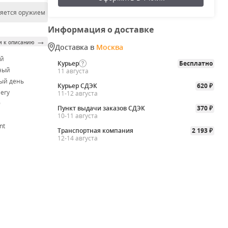
ляется оружием
Информация о доставке
→
и к описанию
Доставка в
Москва
ой
Курьер
Бесплатно
ный
11 августа
ый день
Курьер СДЭК
620
₽
lery
11-12 августа
9
Пункт выдачи заказов СДЭК
370
₽
10-11 августа
nt
Транспортная компания
2 193
₽
12-14 августа