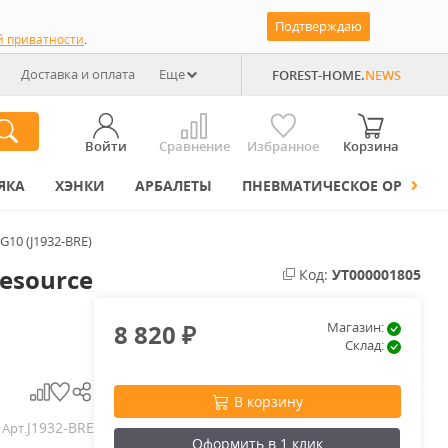
Подтверждаю
й приватности
.
Доставка и оплата
Еще
FOREST-HOME.
NEWS
Войти
Сравнение
Избранное
Корзина
ЯКА
ХЭНКИ
АРБАЛЕТЫ
ПНЕВМАТИЧЕСКОЕ ОРУЖИЕ
G10 (J1932-BRE)
esource
Код:
УТ000001805
8 820
Магазин:
₽
Склад:
В корзину
J1932-BRE
Арт.
Оформить в 1 клик