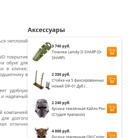
Аксессуары
ься неплохой
3 740 руб.
Точилка Lansky D-SHARP (D-
PVD покрытие
SHARP)
на обухе для
и в клинке.
подшипнику в
2 330 руб.
Стойка на 5 фиксированных
ножей DIF-01 Дуб (...
еет удобную
й и надёжный
2 240 руб.
Бусина темлячная Кайло Рен
ный компанией
(Студия Apanasov)
 для долгого
иал отлично
4 000 руб.
Бусина темлячная Old Caster