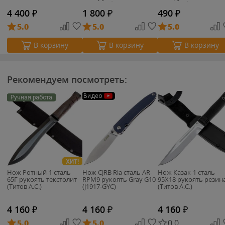
поликарбонат
поликарбонат
(24010/006)
(24626/083)
4 400
₽
1 800
₽
490
₽
5.0
5.0
5.0
В корзину
В корзину
В корзину
Рекомендуем посмотреть:
Видео
Ручная работа
ХИТ!
Нож Ротный-1 сталь
Нож CJRB Ria сталь AR-
Нож Казак-1 сталь
65Г рукоять текстолит
RPM9 рукоять Gray G10
95Х18 рукоять резин
(Титов А.С.)
(J1917-GYC)
(Титов А.С.)
4 160
₽
4 160
₽
4 160
₽
5.0
5.0
0.0