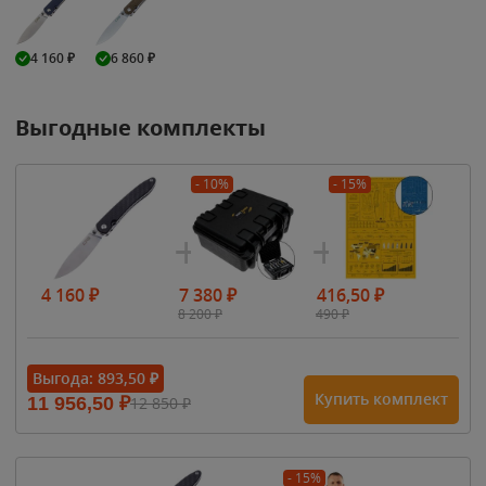
4 160
₽
6 860
₽
Выгодные комплекты
- 10%
- 15%
4 160
₽
7 380
₽
416,50
₽
8 200
₽
490
₽
Выгода:
893,50
₽
Купить комплект
11 956,50
₽
12 850
₽
- 15%