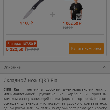
4 160
₽
1 062,50
₽
1 250
₽
- 15%
Выгода:
187,50
₽
Купить комплект
5 222,50
₽
5 410
₽
1 615
₽
1 900
₽
1 900
₽
Описание
Складной нож CJRB Ria
CJRB Ria
— лёгкий и удобный джентельменский нож с
минималистичной рукоятью из карбона и простым
клинком из нержавеющей стали формы drop point. Клинок
оснащён шпеньком, что позволяет удобно открывать нож
одной рукой. Клинок отлично удерживает режущую кромку