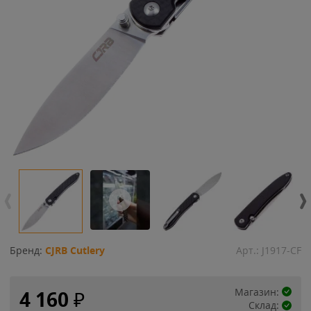
Бренд:
CJRB Cutlery
Арт.:
J1917-CF
Магазин:
4 160
₽
Склад: