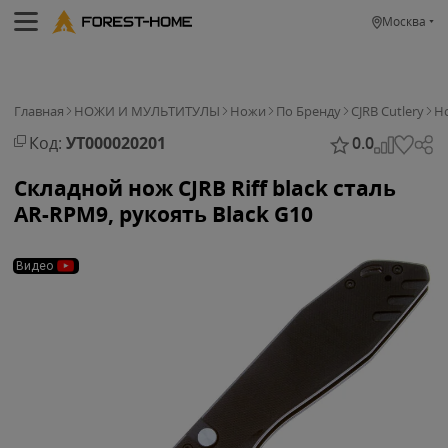
Москва
Главная
НОЖИ И МУЛЬТИТУЛЫ
Ножи
По Бренду
CJRB Cutlery
Но
Код:
УТ000020201
0.0
Складной нож CJRB Riff black сталь
AR-RPM9, рукоять Black G10
Видео