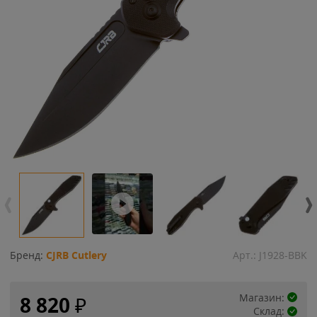
Бренд:
CJRB Cutlery
Арт.:
J1928-BBK
Магазин:
8 820
₽
Склад: