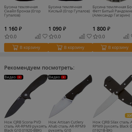
Бусина темлячная
Бусина темлячная
Бусина темлячная Бо
Смайл бронза (Егор
Кислый (Егор Гупалов)
Фетт Битый Рандом
Гупалов)
(Александр Гагарин)
1 160
₽
1 090
₽
1 800
₽
0.0
0.0
0.0
В корзину
В корзину
В корзину
Рекомендуем посмотреть:
Видео
Видео
ХИ
Нож CJRB Scoria PVD
Нож Artisan Cutlery
Нож CJRB Silax сталь 
сталь AR-RPM9 рукоять
Ahab сталь AR-RPM9
RPM9 рукоять Black 
Black G10 (J1920-BBK)
рукоять G10
(J1921B-BK)