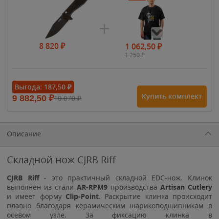
8 820
₽
1 062,50
₽
1 250
₽
- 15%
Выгода:
187,50
₽
Купить комплект
9 882,50
₽
10 070
₽
1 615
₽
1 900
₽
1 900
₽
Описание
Складной нож CJRB Riff
CJRB Riff
- это практичный складной EDC-нож
. Клинок
выполнен из стали
AR-RPM9
производства
Artisan Cutlery
и имеет форму
Clip
-Point
. Раскрытие клинка происходит
плавно благодаря керамическим шарикоподшипникам в
осевом узле. За фиксацию клинка в