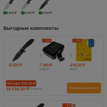
8 820
₽
8 820
₽
8 820
₽
Выгодные комплекты
- 10%
- 15%
8 820
₽
7 380
₽
416,50
₽
8 200
₽
490
₽
Выгода:
893,50
₽
Купить комплект
16 616,50
₽
17 510
₽
- 15%