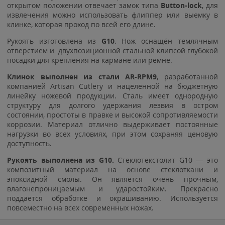
открытом положении отвечает замок типа
Button-lock
, для
извлечения можно использовать флиппер или выемку в
клинке, которая проход по всей его длине.
Рукоять изготовлена из
G10
. Нож оснащён темлячным
отверстием и двухпозиционной стальной клипсой глубокой
посадки для крепления на кармане или ремне.
Клинок выполнен из стали AR-RPM9
, разработанной
компанией Artisan Cutlery и нацеленной на бюджетную
линейку ножевой продукции. Сталь имеет однородную
структуру для долгого удержания лезвия в остром
состоянии, простоты в правке и высокой сопротивляемости
коррозии. Материал отлично выдерживает постоянные
нагрузки во всех условиях, при этом сохраняя ценовую
доступность.
Рукоять выполнена из G10.
Стеклотекстолит G10 — это
композитный материал на основе стеклоткани и
эпоксидной смолы. Он является очень прочным,
влагонепроницаемым и ударостойким. Прекрасно
поддается обработке и окрашиванию. Используется
повсеместно на всех современных ножах.